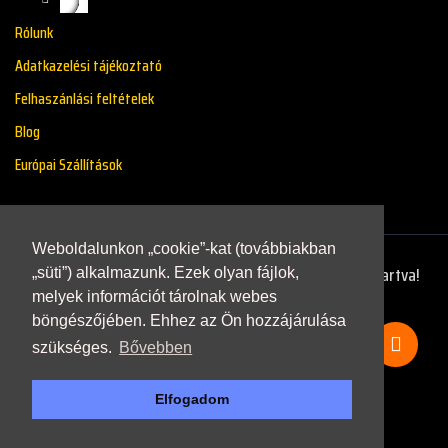
Rólunk
Adatkazelési tájékoztató
Felhaszánlási feltételek
Blog
Európai Szállítások
Weboldalunkon „cookie”-kat (továbbiakban
Copyright © 2021 - Renaultstore.hu - Minden Jog Fenntartva!
„süti”) alkalmazunk. Ezek olyan fájlok,
melyek információt tárolnak webes
böngészőjében. Ehhez az Ön hozzájárulása
szükséges.
Bővebben
Elfogadom