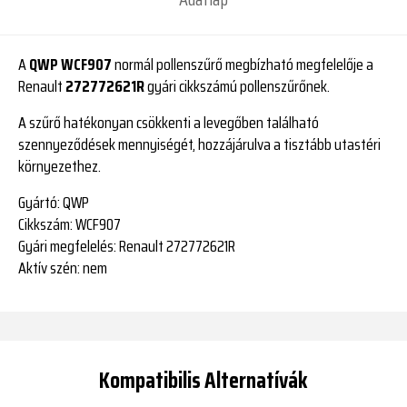
A
QWP WCF907
normál pollenszűrő megbízható megfelelője a
Renault
272772621R
gyári cikkszámú pollenszűrőnek.
A szűrő hatékonyan csökkenti a levegőben található
szennyeződések mennyiségét, hozzájárulva a tisztább utastéri
környezethez.
Gyártó:
QWP
Cikkszám:
WCF907
Gyári megfelelés:
Renault 272772621R
Aktív szén:
nem
Kompatibilis Alternatívák