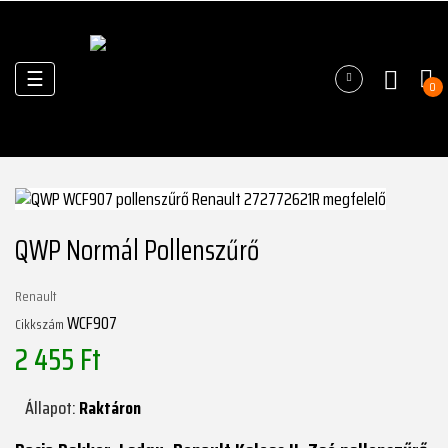
Váltás
☰
0
a
navigációhoz
QWP Normál Pollenszűrő
Renault
WCF907
Cikkszám
2 455 Ft
Állapot:
Raktáron