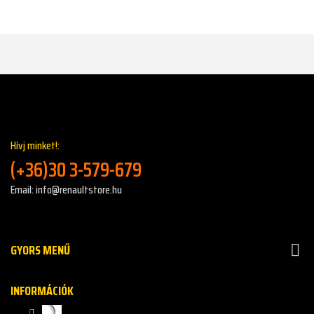
Hívj minket!:
(+36)30 3-579-679
Email: info@renaultstore.hu
GYORS MENŰ

INFORMÁCIÓK