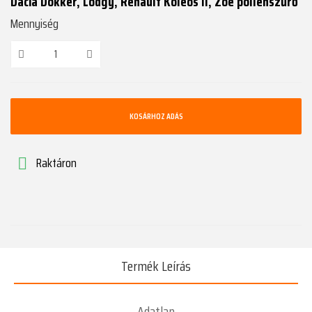
Dacia Dokker, Lodgy, Renault Koleos II, Zoé pollenszűrő
Mennyiség
KOSÁRHOZ ADÁS
Raktáron

Termék Leírás
Adatlap