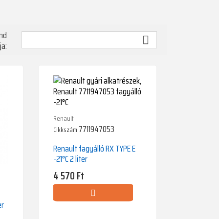
nd

ja:
Renault
7711947053
Cikkszám
Renault fagyálló RX TYPE E
-21°C 2 liter
Ár
4 570 Ft
er