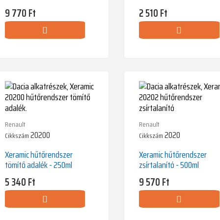
Ár
9 770 Ft
Ár
2 510 Ft
Renault
Renault
20200
2020
Cikkszám
Cikkszám
Xeramic hűtőrendszer
Xeramic hűtőrendszer
tömítő adalék - 250ml
zsírtalanító - 500ml
Ár
5 340 Ft
Ár
9 570 Ft