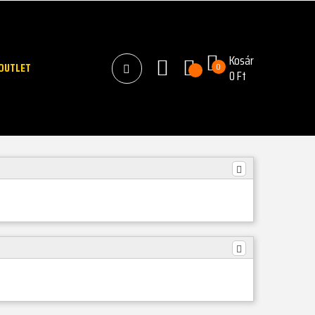
Kosár
OUTLET
0
0 Ft