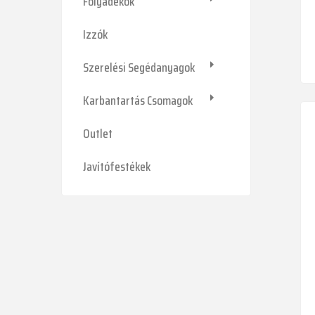
Folyadékok
Izzók
Szerelési Segédanyagok
Karbantartás Csomagok
Outlet
Javítófestékek