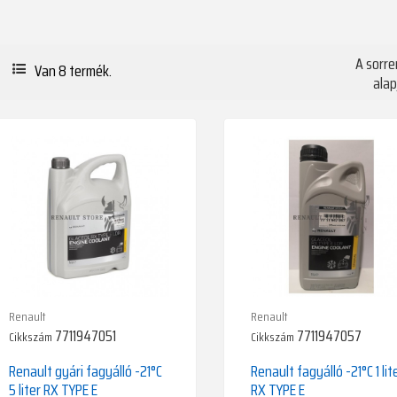
A sorre
Van 8 termék.
alap
Renault
Renault
7711947051
7711947057
Cikkszám
Cikkszám
Renault gyári fagyálló -21°C
Renault fagyálló -21°C 1 lit
5 liter RX TYPE E
RX TYPE E