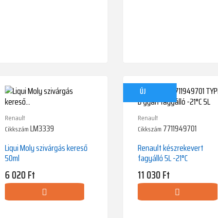
ÚJ
Renault
Renault
LM3339
7711949701
Cikkszám
Cikkszám
Liqui Moly szivárgás kereső
Renault készrekevert
50ml
fagyálló 5L -21°C
Ár
6 020 Ft
Ár
11 030 Ft