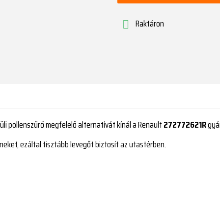
Raktáron

üli pollenszűrő megfelelő alternatívát kínál a Renault
272772621R
gyár
eneket, ezáltal tisztább levegőt biztosít az utastérben.