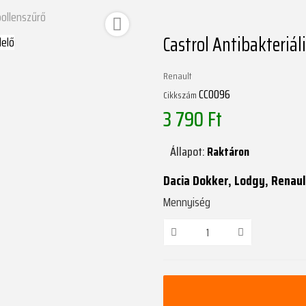
pollenszűrő

Castrol Antibakteriál
Renault
CC0096
Cikkszám
3 790 Ft
Állapot:
Raktáron
Dacia Dokker, Lodgy, Renaul
Mennyiség