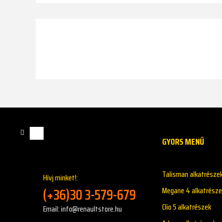
GYORS MENŰ
Talisman alkatrésze
Hívj minket!:
(+36)30 3-579-679
Megane 4 alkatrésze
Clio 5 alkatrészek
Email: info@renaultstore.hu