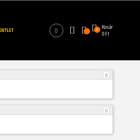
Kosár
OUTLET
0
0 Ft