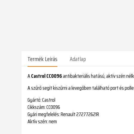
Termék Leírás
Adatlap
A
Castrol CC0096
antibakteriális hatású, aktív szén nélk
A szűrő segít kiszűrni a levegőben található port és poll
Gyártó:
Castrol
Cikkszám:
CC0096
Gyári megfelelés:
Renault 272772621R
Aktív szén:
nem