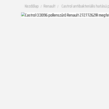
Kezdőlap
Renault
Castrol antibakteriális hatású 