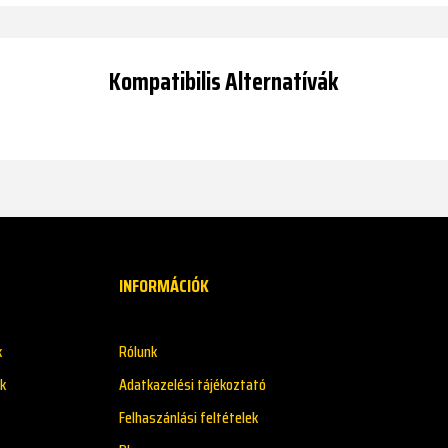
Kompatibilis Alternatívák
INFORMÁCIÓK
k
Rólunk
k
Adatkazelési tájékoztató
Felhaszánlási feltételek