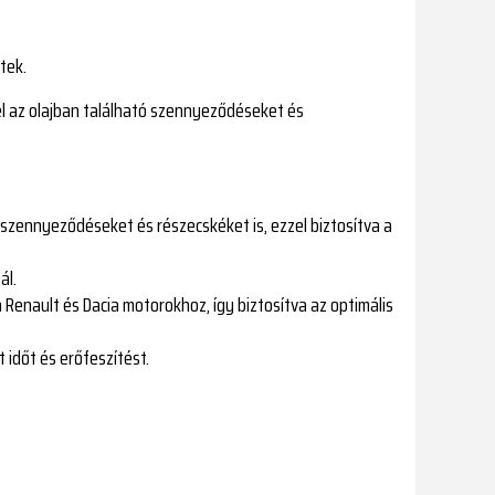
tek.
el az olajban található szennyeződéseket és
szennyeződéseket és részecskéket is, ezzel biztosítva a
ál.
a Renault és Dacia motorokhoz, így biztosítva az optimális
 időt és erőfeszítést.