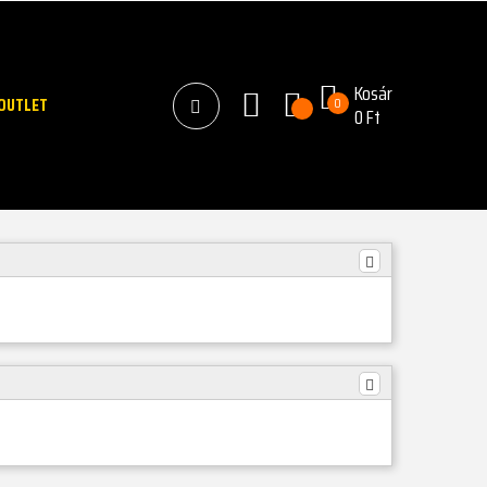
Kosár
OUTLET
0
0 Ft