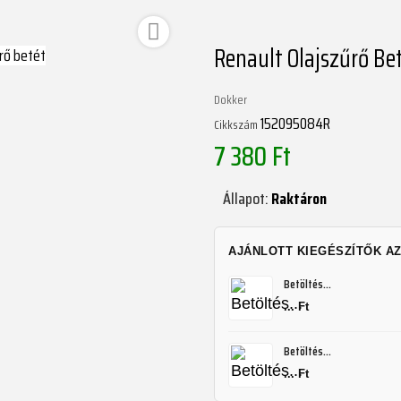

Renault Olajszűrő Be
Dokker
152095084R
Cikkszám
7 380 Ft
Állapot:
Raktáron
AJÁNLOTT KIEGÉSZÍTŐK A
Betöltés...
... Ft
Betöltés...
... Ft