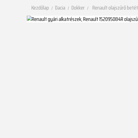
Kezdőlap
Dacia
Dokker
Renault olajszűrő betét