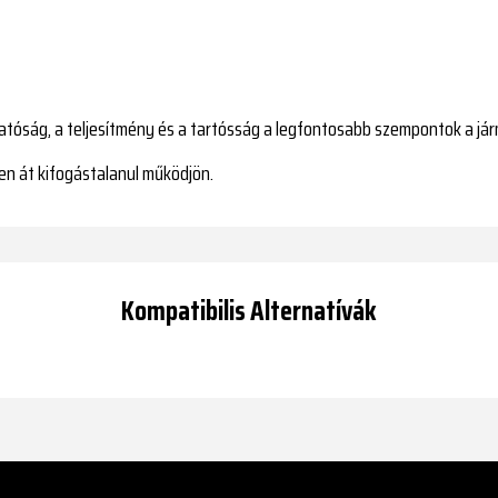
hatóság, a teljesítmény és a tartósság a legfontosabb szempontok a j
ken át kifogástalanul működjön.
Kompatibilis Alternatívák