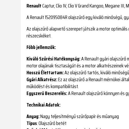
Renault
Captur, Clio IV, Clio V Grand Kangoo, Megane III, Me
A Renault 152095084R olajszűrő egy kiváló minőségű, gyá
Az olajszűrő alapvető szerepet játszik a motor optimál
részecskéket.
Főbb jellemzők:
Kiváló Szűrési Hatékonyság:
A Renault gyári olajszűrő 
motor olajának tisztaságát és a motor alkatrészeinek vé
Hosszú Élettartam:
Az olajszűrő tartós, kiváló minőség
Gyári Alkatrész:
Ez az olajszűrő a Renault mérnökei által
működést és kompatibilitást.
Egyszerű Beszerelés:
A Renault olajszűrő könnyen és gy
Technikai Adatok:
Anyag:
Nagy teljesítményű szűrőpapír és műanyag
Típus
: Olajszűrő betét