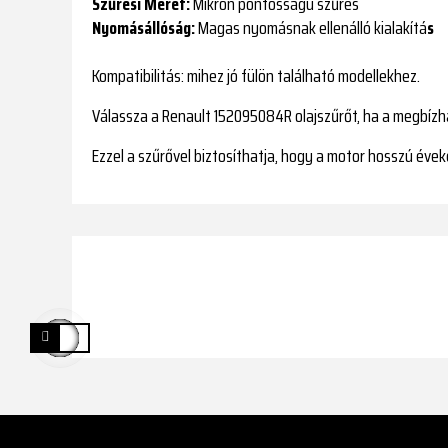
Szűrési Méret:
Mikron pontosságú szűrés
Nyomásállóság:
Magas nyomásnak ellenálló kialakítá
s
Kompatibilitás
: mihez jó fülön található modellekhez.
Válassza a Renault 152095084R olajszűrőt, ha a megbíz
Ezzel a szűrővel biztosíthatja, hogy a motor hosszú éve