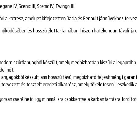
gane IV, Scenic III, Scenic IV, Twingo III
ri alkatrész, amelyet kifejezetten Dacia és Renault járművekhez tervez
is működésében és hosszú élettartamában, hiszen hatékonyan távolítja 
modern szűrőanyagból készült, amely megbízhatóan kiszűri a legapróbb 
delmét.
ű anyagokból készült, ami hosszú távú, megbízható teljesítményt garant
 tervezett és tesztelt eredeti alkatrész, amely tökéletesen illeszkedik 
orsan cserélhető, így minimálisra csökkentve a karbantartásra fordított