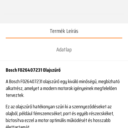
Termék Leírás
Adatlap
Bosch F026407231 Olajszűrő
A Bosch F026407231 olajszűrő egy kiváló minőségű, megbízható
alkatrész, amelyet a modern motorok igényeinek megfelelően
terveztek.
Ez az olajszűrő hatékonyan szűri ki a szennyeződéseket az
olajból, például fémszemcséket, port és egyéb részecskéket,
biztosítva ezzel a motor optimális működését és hosszabb
élettartamát.