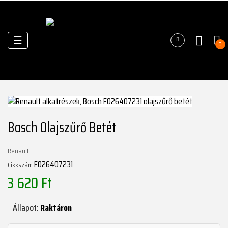
Váltás
☰
0
a
navigációhoz
Bosch Olajszűrő Betét
Renault
F026407231
Cikkszám
3 620 Ft
Állapot:
Raktáron