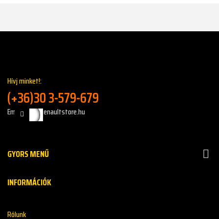
Hívj minket!:
(+36)30 3-579-679
Email: info@renaultstore.hu
GYORS MENŰ

INFORMÁCIÓK
Rólunk