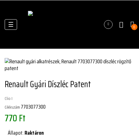
Váltás
☰
0
a
navigációhoz
Renault Gyári Díszléc Patent
Clio I
7703077300
Cikkszám
770 Ft
Állapot:
Raktáron