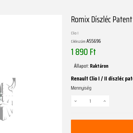
Romix Díszléc Patent
Clio I
A55696
Cikkszám
1 890 Ft
Állapot:
Raktáron
Renault Clio I / II díszléc pa
Mennyiség