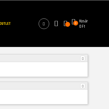
Kosár
OUTLET
0
0 Ft