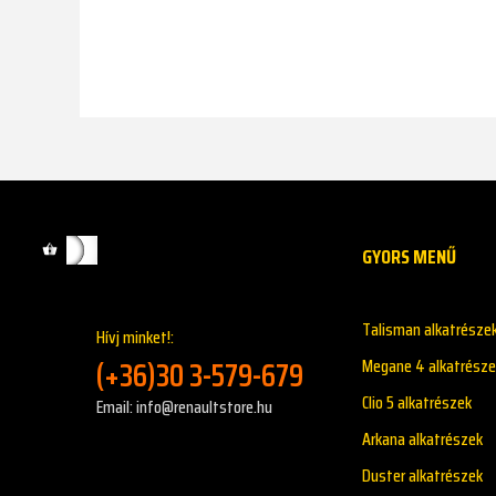
GYORS MENŰ
Talisman alkatrésze
Hívj minket!:
(+36)30 3-579-679
Megane 4 alkatrésze
Clio 5 alkatrészek
Email: info@renaultstore.hu
Arkana alkatrészek
Duster alkatrészek