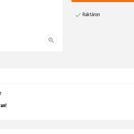
Raktáron


t
van!