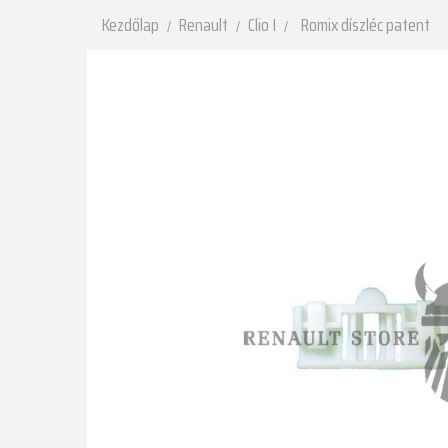
Kezdőlap
Renault
Clio I
Romix díszléc patent