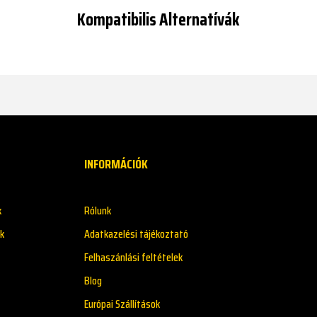
Kompatibilis Alternatívák
INFORMÁCIÓK
k
Rólunk
k
Adatkazelési tájékoztató
Felhaszánlási feltételek
Blog
Európai Szállítások