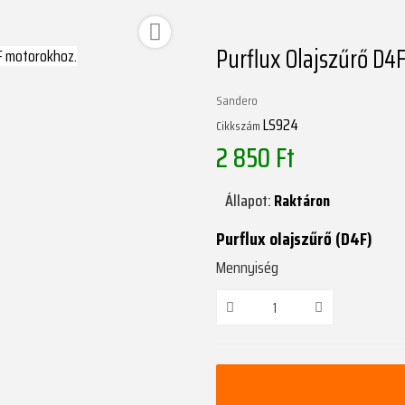

Purflux Olajszűrő D4
Sandero
LS924
Cikkszám
2 850 Ft
Állapot:
Raktáron
Purflux olajszűrő (D4F)
Mennyiség