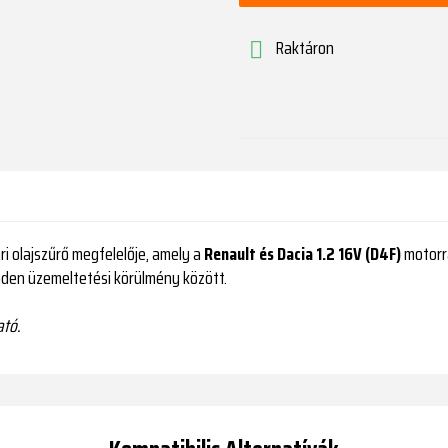
Raktáron

i olajszűrő megfelelője, amely a
Renault és Dacia 1.2 16V (D4F)
motorra
nden üzemeltetési körülmény között.
ató.