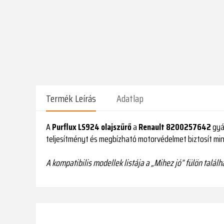
Termék Leírás
Adatlap
A
Purflux LS924 olajszűrő
a
Renault 8200257642
gyár
teljesítményt és megbízható motorvédelmet biztosít mi
A kompatibilis modellek listája a „Mihez jó” fülön találh