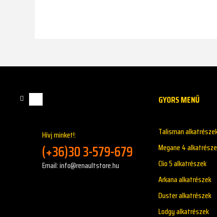
GYORS MENŰ
Talisman alkatrésze
Hívj minket!:
(+36)30 3-579-679
Megane 4 alkatrésze
Clio 5 alkatrészek
Email: info@renaultstore.hu
Arkana alkatrészek
Duster alkatrészek
Lodgy alkatrészek