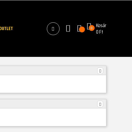
Kosár
OUTLET
0
0 Ft