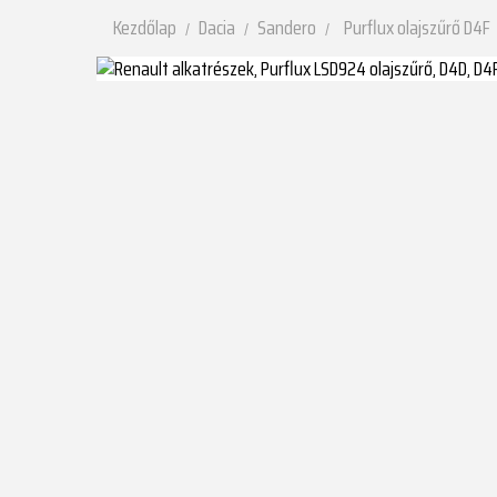
Kezdőlap
Dacia
Sandero
Purflux olajszűrő D4F