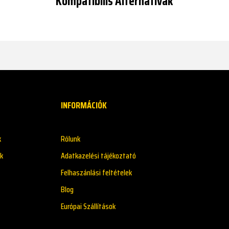
Kompatibilis Alternatívák
INFORMÁCIÓK
k
Rólunk
k
Adatkazelési tájékoztató
Felhaszánlási feltételek
Blog
Európai Szállítások