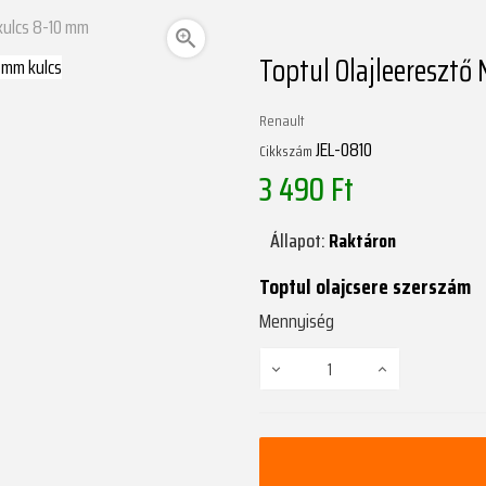
kulcs 8-10 mm

Toptul Olajleereszt
Renault
JEL-0810
Cikkszám
3 490 Ft
Állapot:
Raktáron
Toptul olajcsere szerszám
Mennyiség