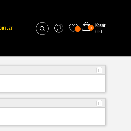
Kosár
OUTLET
0
0 Ft