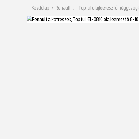
Kezdőlap
Renault
Toptul olajleeresztő négyszög