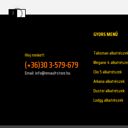
GYORS MENŰ
Talisman alkatrésze
Hívj minket!:
(+36)30 3-579-679
Megane 4 alkatrésze
Clio 5 alkatrészek
Email: info@renaultstore.hu
Arkana alkatrészek
Duster alkatrészek
Lodgy alkatrészek