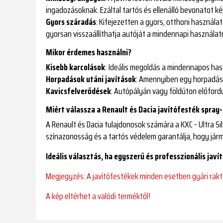
ingadozásoknak. Ezáltal tartós és ellenálló bevonatot kép
Gyors száradás
: Kifejezetten a gyors, otthoni használa
gyorsan visszaállíthatja autóját a mindennapi használat
Mikor érdemes használni?
Kisebb karcolások
: Ideális megoldás a mindennapos hasz
Horpadások utáni javítások
: Amennyiben egy horpadást 
Kavicsfelverődések
: Autópályán vagy földúton előfordu
Miért válassza a Renault és Dacia javítófesték spray-
A Renault és Dacia tulajdonosok számára a KXC - Ultra S
színazonosság és a tartós védelem garantálja, hogy járm
Ideális választás, ha egyszerű és professzionális jav
Megjegyzés: A javítófestékek minden esetben gyári raktár
A kép eltérhet a valódi terméktől!