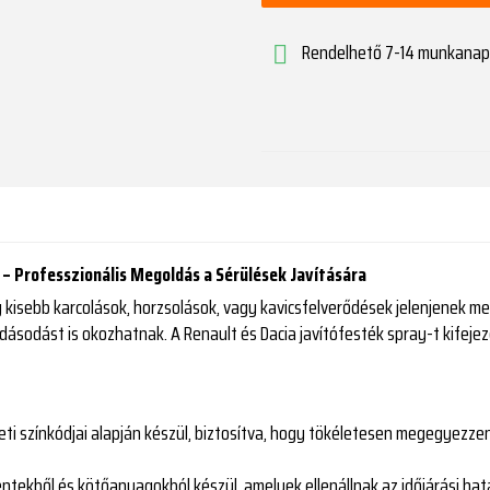
Rendelhető 7-14 munkanap

y – Professzionális Megoldás a Sérülések Javítására
kisebb karcolások, horzsolások, vagy kavicsfelverődések jelenjenek me
dásodást is okozhatnak. A Renault és Dacia javítófesték spray-t kifeje
deti színkódjai alapján készül, biztosítva, hogy tökéletesen megegyezzen
mentekből és kötőanyagokból készül, amelyek ellenállnak az időjárási 