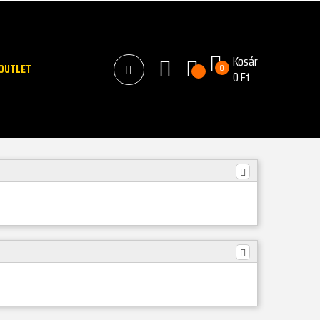
Kosár
OUTLET
0
0 Ft