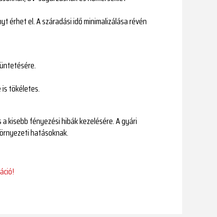
yt érhet el. A száradási idő minimalizálása révén
tüntetésére.
is tökéletes.
 a kisebb fényezési hibák kezelésére. A gyári
környezeti hatásoknak.
áció!