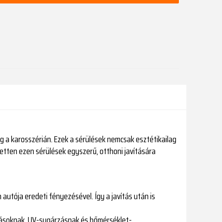
g a karosszérián. Ezek a sérülések nemcsak esztétikailag
zetten ezen sérülések egyszerű, otthoni javítására
 autója eredeti fényezésével. Így a javítás után is
hatásoknak, UV-sugárzásnak és hőmérséklet-