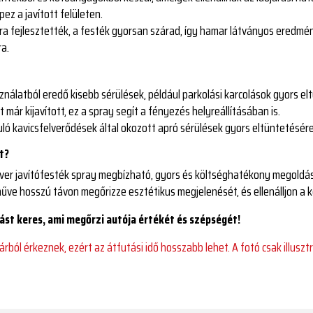
ez a javított felületen.
tra fejlesztették, a festék gyorsan szárad, így hamar látványos eredmén
ra.
nálatból eredő kisebb sérülések, például parkolási karcolások gyors el
már kijavított, ez a spray segít a fényezés helyreállításában is.
ló kavicsfelverődések által okozott apró sérülések gyors eltüntetésére 
t?
ilver javítófesték spray megbízható, gyors és költséghatékony megoldás
űve hosszú távon megőrizze esztétikus megjelenését, és ellenálljon a 
ítást keres, ami megőrzi autója értékét és szépségét!
ból érkeznek, ezért az átfutási idő hosszabb lehet. A fotó csak illusztr