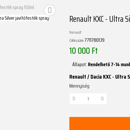
tófesték spray 150ml

Renault KXC - Ultra S
Renault
7711780139
Cikkszám
10 000 Ft
Állapot:
Rendelhető 7-14 mun
Renault / Dacia KXC - Ultra 
Mennyiség