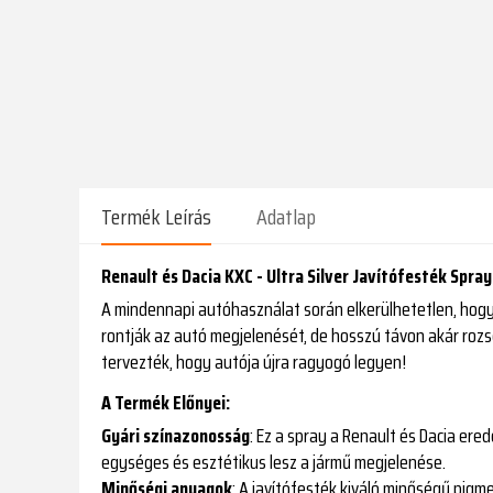
Termék Leírás
Adatlap
Renault és Dacia KXC - Ultra Silver Javítófesték Spra
A mindennapi autóhasználat során elkerülhetetlen, hogy 
rontják az autó megjelenését, de hosszú távon akár rozs
tervezték, hogy autója újra ragyogó legyen!
A Termék Előnyei:
Gyári színazonosság
: Ez a spray a Renault és Dacia ere
egységes és esztétikus lesz a jármű megjelenése.
Minőségi anyagok
: A javítófesték kiváló minőségű pig