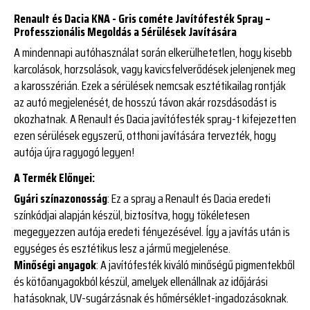
Renault és Dacia KNA - Gris cométe Javítófesték Spray –
Professzionális Megoldás a Sérülések Javítására
A mindennapi autóhasználat során elkerülhetetlen, hogy kisebb
karcolások, horzsolások, vagy kavicsfelverődések jelenjenek meg
a karosszérián. Ezek a sérülések nemcsak esztétikailag rontják
az autó megjelenését, de hosszú távon akár rozsdásodást is
okozhatnak. A Renault és Dacia javítófesték spray-t kifejezetten
ezen sérülések egyszerű, otthoni javítására tervezték, hogy
autója újra ragyogó legyen!
A Termék Előnyei:
Gyári színazonosság
: Ez a spray a Renault és Dacia eredeti
színkódjai alapján készül, biztosítva, hogy tökéletesen
megegyezzen autója eredeti fényezésével. Így a javítás után is
egységes és esztétikus lesz a jármű megjelenése.
Minőségi anyagok
: A javítófesték kiváló minőségű pigmentekből
és kötőanyagokból készül, amelyek ellenállnak az időjárási
hatásoknak, UV-sugárzásnak és hőmérséklet-ingadozásoknak.