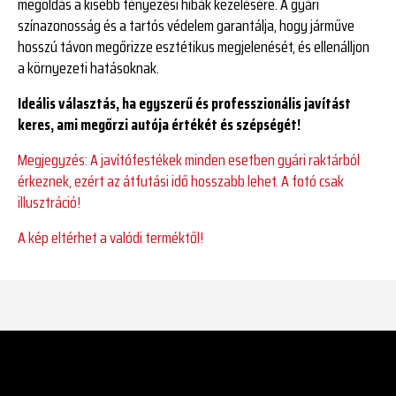
megoldás a kisebb fényezési hibák kezelésére. A gyári
színazonosság és a tartós védelem garantálja, hogy járműve
hosszú távon megőrizze esztétikus megjelenését, és ellenálljon
a környezeti hatásoknak.
Ideális választás, ha egyszerű és professzionális javítást
keres, ami megőrzi autója értékét és szépségét!
Megjegyzés: A javítófestékek minden esetben gyári raktárból
érkeznek, ezért az átfutási idő hosszabb lehet. A fotó csak
illusztráció!
A kép eltérhet a valódi terméktől!