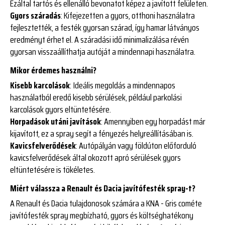
Ezáltal tartós és ellenálló bevonatot képez a javított felületen.
Gyors száradás
: Kifejezetten a gyors, otthoni használatra
fejlesztették, a festék gyorsan szárad, így hamar látványos
eredményt érhet el. A száradási idő minimalizálása révén
gyorsan visszaállíthatja autóját a mindennapi használatra.
Mikor érdemes használni?
Kisebb karcolások
: Ideális megoldás a mindennapos
használatból eredő kisebb sérülések, például parkolási
karcolások gyors eltüntetésére.
Horpadások utáni javítások
: Amennyiben egy horpadást már
kijavított, ez a spray segít a fényezés helyreállításában is.
Kavicsfelverődések
: Autópályán vagy földúton előforduló
kavicsfelverődések által okozott apró sérülések gyors
eltüntetésére is tökéletes.
Miért válassza a Renault és Dacia javítófesték spray-t?
A Renault és Dacia tulajdonosok számára a KNA - Gris cométe
javítófesték spray megbízható, gyors és költséghatékony