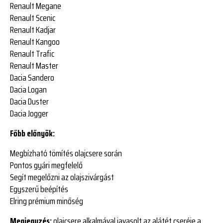
Renault Megane
Renault Scenic
Renault Kadjar
Renault Kangoo
Renault Trafic
Renault Master
Dacia Sandero
Dacia Logan
Dacia Duster
Dacia Jogger
Főbb előnyök:
Megbízható tömítés olajcsere során
Pontos gyári megfelelő
Segít megelőzni az olajszivárgást
Egyszerű beépítés
Elring prémium minőség
Megjegyzés:
olajcsere alkalmával javasolt az alátét cseréje a