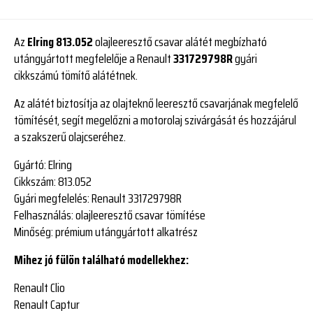
Az
Elring 813.052
olajleeresztő csavar alátét megbízható
utángyártott megfelelője a Renault
331729798R
gyári
cikkszámú tömítő alátétnek.
Az alátét biztosítja az olajteknő leeresztő csavarjának megfelelő
tömítését, segít megelőzni a motorolaj szivárgását és hozzájárul
a szakszerű olajcseréhez.
Gyártó:
Elring
Cikkszám:
813.052
Gyári megfelelés:
Renault 331729798R
Felhasználás:
olajleeresztő csavar tömítése
Minőség:
prémium utángyártott alkatrész
Mihez jó fülön található modellekhez:
Renault Clio
Renault Captur