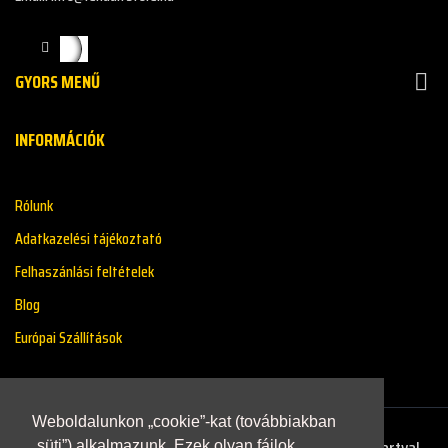
GYORS MENŰ

INFORMÁCIÓK
Rólunk
Adatkazelési tájékoztató
Felhaszánlási feltételek
Blog
Európai Szállítások
Weboldalunkon „cookie”-kat (továbbiakban
Copyright © 2021 - Renaultstore.hu - Minden Jog Fenntartva!
„süti”) alkalmazunk. Ezek olyan fájlok,