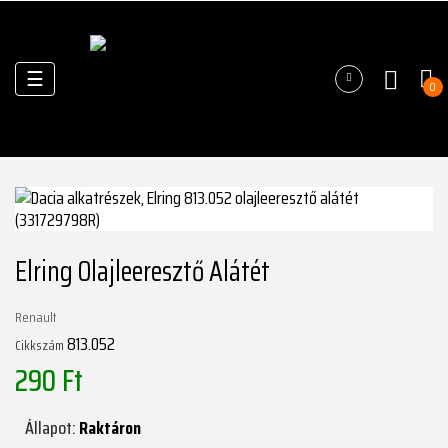
Váltás
☰
0
a
navigációhoz
Elring Olajleeresztő Alátét
Renault
813.052
Cikkszám
290 Ft
Állapot:
Raktáron