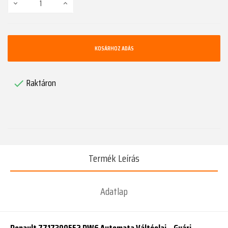
KOSÁRHOZ ADÁS
Raktáron

Termék Leírás
Adatlap
Renault 7717300552 DW6 Automata Váltóolaj – Gyári