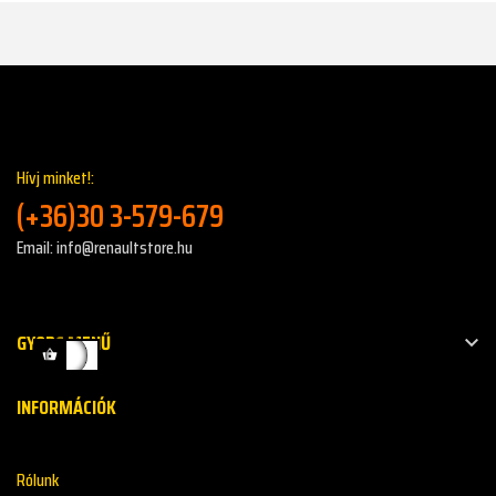
Hívj minket!:
(+36)30 3-579-679
Email: info@renaultstore.hu
GYORS MENŰ

INFORMÁCIÓK
Rólunk