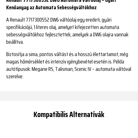
Kenőanyag az Automata Sebességváltókhoz
A Renault 7717300552 DW6 váltóolaj egy eredeti, gyári
specifikációjú, 1 literes olaj, amelyet kifejezetten automata
sebességváltókhoz fejlesztettek, amelyek a DW6 olajra vannak
beállítva.
Biztosítja a sima, pontos váltást és a hosszú élettartamot, még
magas hőmérséklet és intenzív igénybevétel esetén is. Példa
autótípusok: Megane RS, Talisman, Scenic IV – automata váltóval
szerelve.
Kompatibilis Alternatívák