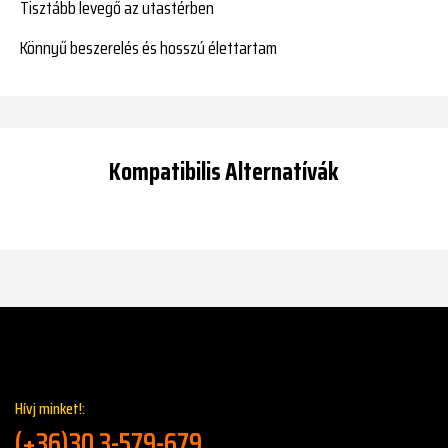
Tisztább levegő az utastérben
Könnyű beszerelés és hosszú élettartam
Kompatibilis Alternatívák
Hívj minket!:
(+36)30 3-579-679