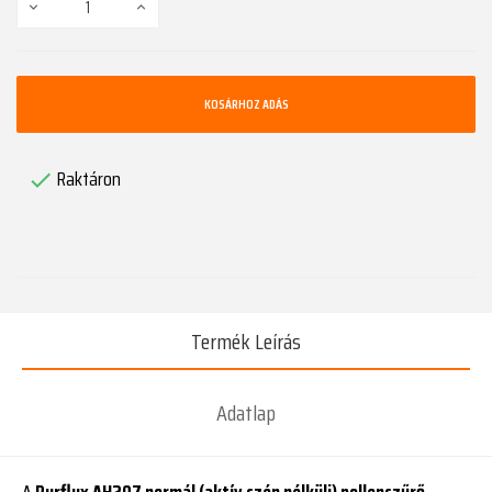
KOSÁRHOZ ADÁS
Raktáron

Termék Leírás
Adatlap
A
Purflux AH207 normál (aktív szén nélküli) pollenszűrő