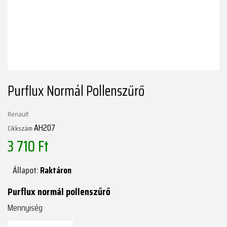
Purflux Normál Pollenszűrő
Renault
AH207
Cikkszám
3 710 Ft
Állapot:
Raktáron
Purflux normál pollenszűrő
Mennyiség