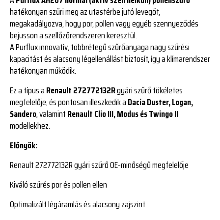
hatékonyan szűri meg az utastérbe jutó levegőt,
megakadályozva, hogy por, pollen vagy egyéb szennyeződés
bejusson a szellőzőrendszeren keresztül.
A Purflux innovatív, többrétegű szűrőanyaga nagy szűrési
kapacitást és alacsony légellenállást biztosít, így a klímarendszer
hatékonyan működik.
Ez a típus a
Renault 272772132R
gyári szűrő tökéletes
megfelelője, és pontosan illeszkedik a
Dacia Duster, Logan,
Sandero
, valamint
Renault Clio III, Modus és Twingo II
modellekhez.
Előnyök:
Renault 272772132R gyári szűrő OE-minőségű megfelelője
Kiváló szűrés por és pollen ellen
Optimalizált légáramlás és alacsony zajszint