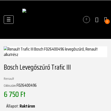
Váltás
☰
0
a
navigációhoz
Bosch Levegőszűrő Trafic III
Renault
F026400496
Cikkszám
6 750 Ft
Állapot:
Raktáron