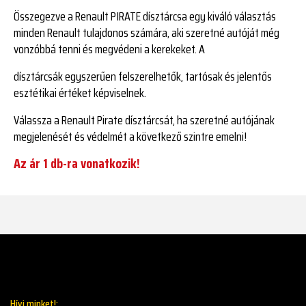
Összegezve a Renault PIRATE dísztárcsa egy kiváló választás
minden Renault tulajdonos számára, aki szeretné autóját még
vonzóbbá tenni és megvédeni a kerekeket. A
dísztárcsák egyszerűen felszerelhetők, tartósak és jelentős
esztétikai értéket képviselnek.
Válassza a Renault Pirate dísztárcsát, ha szeretné autójának
megjelenését és védelmét a következő szintre emelni!
Az ár 1 db-ra vonatkozik!
Hívj minket!: