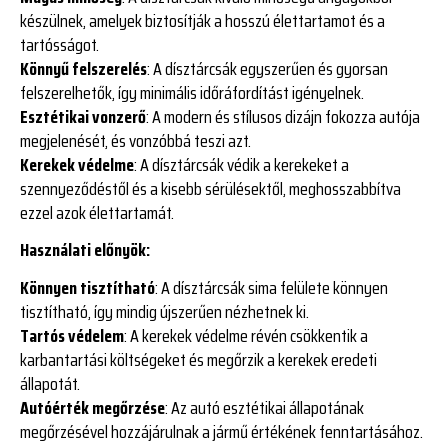
készülnek, amelyek biztosítják a hosszú élettartamot és a
tartósságot.
Könnyű felszerelés
: A dísztárcsák egyszerűen és gyorsan
felszerelhetők, így minimális időráfordítást igényelnek.
Esztétikai vonzerő
: A modern és stílusos dizájn fokozza autója
megjelenését, és vonzóbbá teszi azt.
Kerekek védelme
: A dísztárcsák védik a kerekeket a
szennyeződéstől és a kisebb sérülésektől, meghosszabbítva
ezzel azok élettartamát.
Használati előnyök:
Könnyen tisztítható
: A dísztárcsák sima felülete könnyen
tisztítható, így mindig újszerűen nézhetnek ki.
Tartós védelem
: A kerekek védelme révén csökkentik a
karbantartási költségeket és megőrzik a kerekek eredeti
állapotát.
Autóérték megőrzése
: Az autó esztétikai állapotának
megőrzésével hozzájárulnak a jármű értékének fenntartásához.