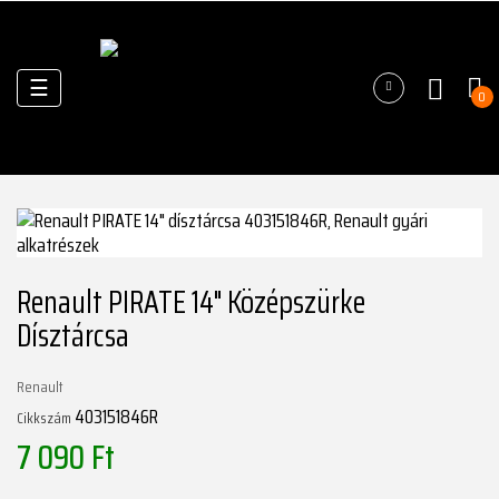
Váltás
☰
0
a
navigációhoz
Renault PIRATE 14" Középszürke
Dísztárcsa
Renault
403151846R
Cikkszám
7 090 Ft