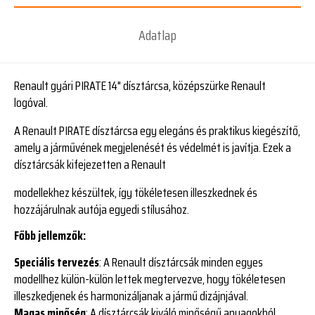
Adatlap
Renault gyári PIRATE 14" dísztárcsa, középszürke Renault
logóval.
A Renault PIRATE dísztárcsa egy elegáns és praktikus kiegészítő,
amely a járművének megjelenését és védelmét is javítja. Ezek a
dísztárcsák kifejezetten a Renault
modellekhez készültek, így tökéletesen illeszkednek és
hozzájárulnak autója egyedi stílusához.
Főbb jellemzők:
Speciális tervezés
: A Renault dísztárcsák minden egyes
modellhez külön-külön lettek megtervezve, hogy tökéletesen
illeszkedjenek és harmonizáljanak a jármű dizájnjával.
Magas minőség
: A dísztárcsák kiváló minőségű anyagokból