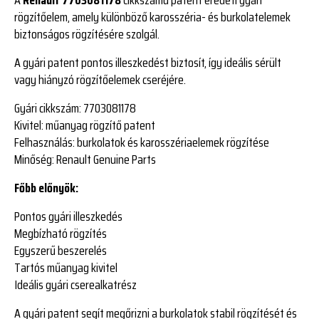
rögzítőelem, amely különböző karosszéria- és burkolatelemek
biztonságos rögzítésére szolgál.
A gyári patent pontos illeszkedést biztosít, így ideális sérült
vagy hiányzó rögzítőelemek cseréjére.
Gyári cikkszám:
7703081178
Kivitel:
műanyag rögzítő patent
Felhasználás:
burkolatok és karosszériaelemek rögzítése
Minőség:
Renault Genuine Parts
Főbb előnyök:
Pontos gyári illeszkedés
Megbízható rögzítés
Egyszerű beszerelés
Tartós műanyag kivitel
Ideális gyári cserealkatrész
A gyári patent segít megőrizni a burkolatok stabil rögzítését és