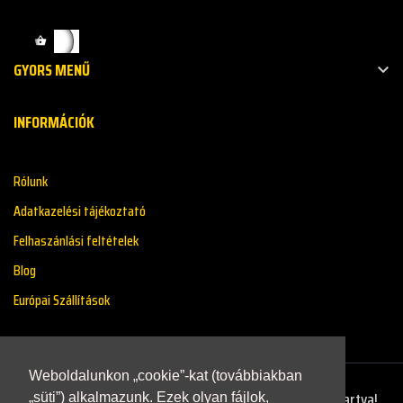
GYORS MENŰ

INFORMÁCIÓK
Rólunk
Adatkazelési tájékoztató
Felhaszánlási feltételek
Blog
Európai Szállítások
Weboldalunkon „cookie”-kat (továbbiakban
Copyright © 2021 - Renaultstore.hu - Minden Jog Fenntartva!
„süti”) alkalmazunk. Ezek olyan fájlok,