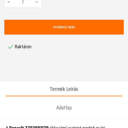
KOSÁRHOZ ADÁS
Raktáron

Termék Leírás
Adatlap
A
Renault 7703081178
cikkszámú patent eredeti gyári