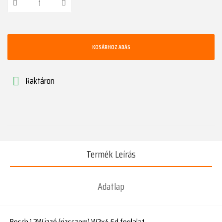
KOSÁRHOZ ADÁS
Raktáron

Termék Leírás
Adatlap
Bosch 1.2W izzó (rizsszem) W2x4.6d foglalat.