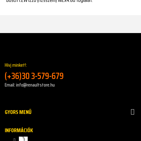
Hívj minket!:
(+36)30 3-579-679
Email: info@renaultstore.hu
GYORS MENŰ

INFORMÁCIÓK