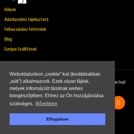
Rólunk
Adatkazelési tájékoztató
Felhaszánlási feltételek
Blog
Európai Szállítások
Weboldalunkon „cookie”-kat (továbbiakban
Copyright © 2021 - Renaultstore.hu - Minden Jog Fenntartva!
„süti”) alkalmazunk. Ezek olyan fájlok,
melyek információt tárolnak webes
böngészőjében. Ehhez az Ön hozzájárulása
szükséges.
Bővebben
Elfogadom