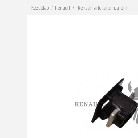
Kezdőlap
Renault
Renault ajtókárpit patent