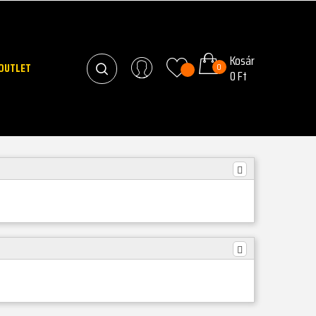
Kosár
OUTLET
0
0 Ft