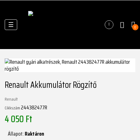
Váltás
☰
0
a
navigációhoz
Renault Akkumulátor Rögzítő
Renault
244382477R
Cikkszám
4 050 Ft
Állapot:
Raktáron