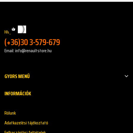
Hívj minket!:
(+36)30 3-579-679
Email: info@renaultstore.hu
GYORS MENŰ

INFORMÁCIÓK
Rólunk
Adatkazelési tájékoztató
Felhaszánlási feltételek