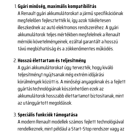
Gyári minőség, maximális kompatibilitás
A Renault gyári akkumulátorokat a jármű specifikációinak
megfelelően fejlesztették ki, így azok tökéletesen
illeszkednek az autó elektromos rendszeréhez. A gyári
akkumulátorok teljes mértékben megfelelnek a Renault
mérnöki követelményeinek, ezáltal garantált a hosszú
távú megbízhatóság és a zökkenőmentes működés.
Hosszú élettartam és teljesítmény
A gyári akkumulátorokat úgy tervezték, hogy kiváló
teljesítményt nyújtsanak még extrém időjárási
körülmények között is. A minőségi anyagoknak és a fejlett
gyártástechnológiának köszönhetően ezek az
akkumulátorok hosszabb élettartamot biztosítanak, mint
az utángyártott megoldások.
Speciális funkciók támogatása
A modern Renault modellek számos fejlett technológiával
rendelkeznek, mint például a Start-Stop rendszer vagy az