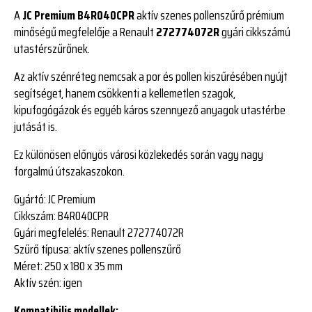
A
JC Premium B4R040CPR
aktív szenes pollenszűrő prémium
minőségű megfelelője a Renault
272774072R
gyári cikkszámú
utastérszűrőnek.
Az aktív szénréteg nemcsak a por és pollen kiszűrésében nyújt
segítséget, hanem csökkenti a kellemetlen szagok,
kipufogógázok és egyéb káros szennyező anyagok utastérbe
jutását is.
Ez különösen előnyös városi közlekedés során vagy nagy
forgalmú útszakaszokon.
Gyártó:
JC Premium
Cikkszám:
B4R040CPR
Gyári megfelelés:
Renault 272774072R
Szűrő típusa:
aktív szenes pollenszűrő
Méret:
250 x 180 x 35 mm
Aktív szén:
igen
Kompatibilis modellek: