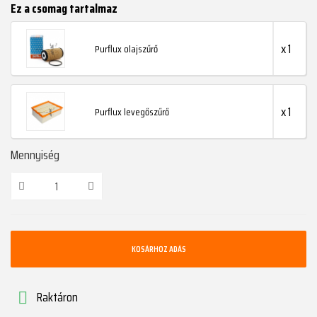
Ez a csomag tartalmaz
x 1
Purflux olajszűrő
x 1
Purflux levegőszűrő
Mennyiség
KOSÁRHOZ ADÁS
Raktáron
