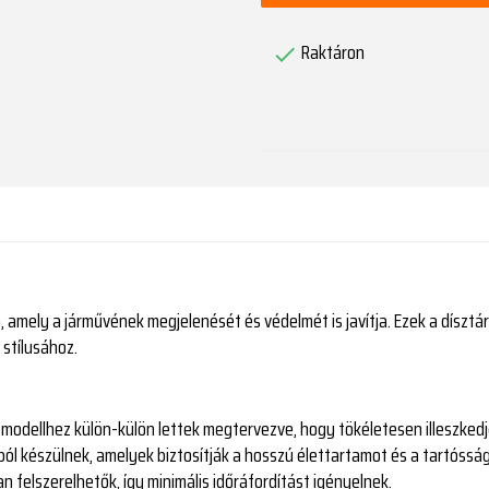
Raktáron

, amely a járművének megjelenését és védelmét is javítja. Ezek a dísztá
 stílusához.
 modellhez külön-külön lettek megtervezve, hogy tökéletesen illeszkedj
ból készülnek, amelyek biztosítják a hosszú élettartamot és a tartósság
n felszerelhetők, így minimális időráfordítást igényelnek.