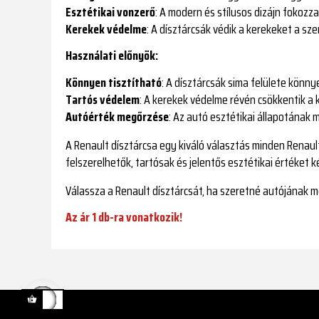
Esztétikai vonzerő
: A modern és stílusos dizájn fokozz
Kerekek védelme
: A dísztárcsák védik a kerekeket a s
Használati előnyök:
Könnyen tisztítható
: A dísztárcsák sima felülete könny
Tartós védelem
: A kerekek védelme révén csökkentik a 
Autóérték megőrzése
: Az autó esztétikai állapotának
A Renault dísztárcsa egy kiváló választás minden Renau
felszerelhetők, tartósak és jelentős esztétikai értéket k
Válassza a Renault dísztárcsát, ha szeretné autójának m
Az ár 1 db-ra vonatkozik!