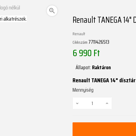
logó nélkül

Renault TANEGA 14" D
Renault
7711426513
Cikkszám
6 990 Ft
Állapot:
Raktáron
Renault TANEGA 14" dísztár
Mennyiség