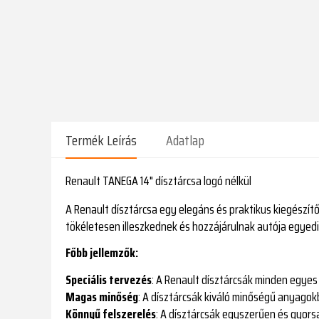
Termék Leírás
Adatlap
Renault TANEGA 14" dísztárcsa logó nélkül
A Renault dísztárcsa egy elegáns és praktikus kiegészítő
tökéletesen illeszkednek és hozzájárulnak autója egyedi
Főbb jellemzők:
Speciális tervezés
: A Renault dísztárcsák minden egyes
Magas minőség
: A dísztárcsák kiváló minőségű anyagok
Könnyű felszerelés
: A dísztárcsák egyszerűen és gyorsa