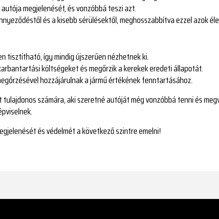
a autója megjelenését, és vonzóbbá teszi azt.
zennyeződéstől és a kisebb sérülésektől, meghosszabbítva ezzel azok él
en tisztítható, így mindig újszerűen nézhetnek ki.
karbantartási költségeket és megőrzik a kerekek eredeti állapotát.
 megőrzésével hozzájárulnak a jármű értékének fenntartásához.
lt tulajdonos számára, aki szeretné autóját még vonzóbbá tenni és meg
épviselnek.
egjelenését és védelmét a következő szintre emelni!