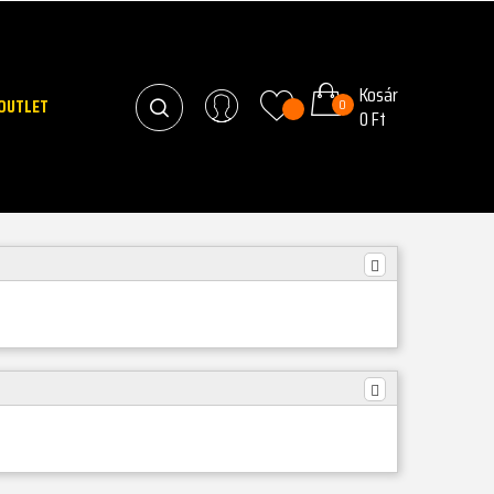
Kosár
OUTLET
0
0 Ft