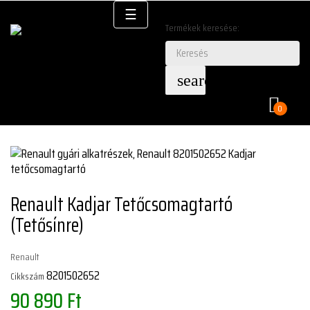
Keresés
Váltás
☰
a
Termékek keresése:
navigációhoz
search
0
Renault Kadjar Tetőcsomagtartó
(tetősínre)
Renault
8201502652
Cikkszám
90 890 Ft