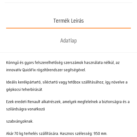
Termék Leírás
Adatlap
Könnyű és gyors felszerelhetőség szerszámok használata nélkül, az
innovatív QuickFix rögzítőrendszer segítségével.
Ideális kerékpártartó, síléctartó vagy tetőbox szállításához, így növelve a
gépkocsi teherbírását.
Ezek eredeti Renault alkatrészek, amelyek megfelelnek a biztonságra és a
szilárdságra vonatkozó
szabványoknak.
Akár 70 kg terhelés szállítására. Hasznos szélesség: 950 mm.