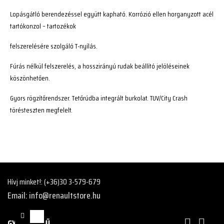
Lopásgátló berendezéssel együtt kapható. Korrózió ellen horganyzott acél
tartókonzol – tartozékok
felszerelésére szolgáló T-nyílás.
Fúrás nélkül felszerelés, a hosszirányú rudak beállító jelöléseinek
köszönhetően.
Gyors rögzítőrendszer. Tetőrúdba integrált burkolat. TUV/City Crash
törésteszten megfelelt.
Hívj minket!:
(+36)30 3-579-679
Email: info@renaultstore.hu
GYORS MENŰ

