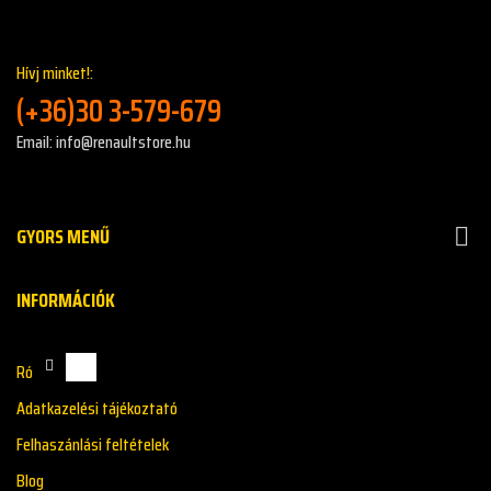
Hívj minket!:
(+36)30 3-579-679
Email: info@renaultstore.hu
GYORS MENŰ

INFORMÁCIÓK
Rólunk
Adatkazelési tájékoztató
Felhaszánlási feltételek
Blog