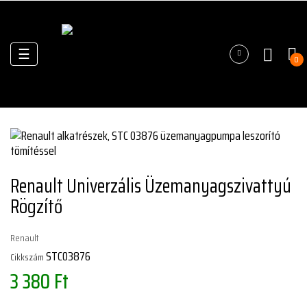
Váltás
☰
0
a
navigációhoz
Renault Univerzális Üzemanyagszivattyú
Rögzítő
Renault
STC03876
Cikkszám
3 380 Ft