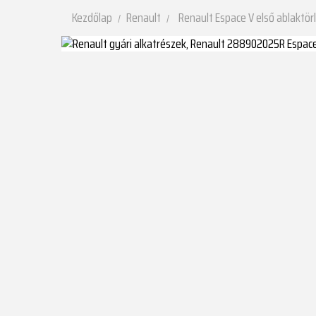
Kezdőlap
Renault
Renault Espace V első ablaktör