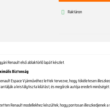
Raktáron

ri Renault első ablaktörlő lapát készlet.
aximális Biztonság
enault Espace V járművéhez lettek tervezve, hogy tökéletesen illeszked
antálják a kristálytiszta kilátást, és megőrzik autója eredeti minőségét.
jezetten Renault modellekhez készültek, hogy pontosan illeszkedjenek a s