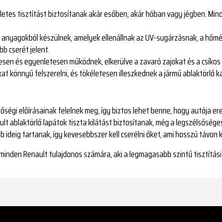
kéletes tisztítást biztosítanak akár esőben, akár hóban vagy jégben. Min
gű anyagokból készülnek, amelyek ellenállnak az UV-sugárzásnak, a hőm
b cserét jelent.
desen és egyenletesen működnek, elkerülve a zavaró zajokat és a csíkos 
kat könnyű felszerelni, és tökéletesen illeszkednek a jármű ablaktörlő ka
nőségi előírásainak felelnek meg, így biztos lehet benne, hogy autója e
ult ablaktörlő lapátok tiszta kilátást biztosítanak, még a legszélsősége
bb ideig tartanak, így kevesebbszer kell cserélni őket, ami hosszú távo
minden Renault tulajdonos számára, aki a legmagasabb szintű tisztítási