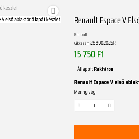
lő készlet

Renault Espace V Első
Renault
288902025R
Cikkszám
15 750 Ft
Állapot:
Raktáron
Renault Espace V első ablak
Mennyiség