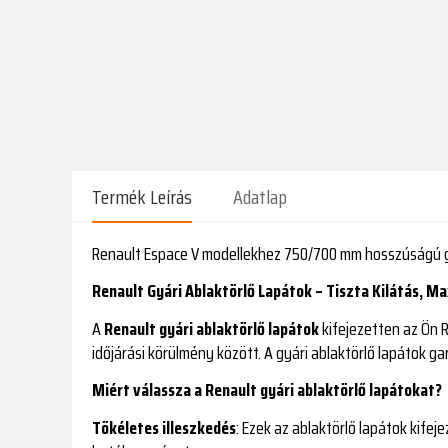
Termék Leírás
Adatlap
Renault Espace V modellekhez 750/700 mm hosszúságú gyá
Renault Gyári Ablaktörlő Lapátok – Tiszta Kilátás, M
A
Renault gyári ablaktörlő lapátok
kifejezetten az Ön R
időjárási körülmény között. A gyári ablaktörlő lapátok gar
Miért válassza a Renault gyári ablaktörlő lapátokat?
Tökéletes illeszkedés
: Ezek az ablaktörlő lapátok kife