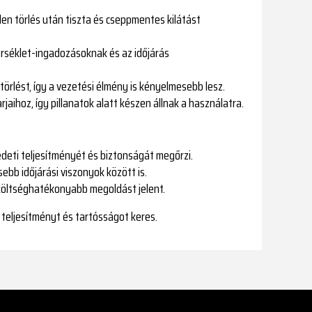
den törlés után tiszta és cseppmentes kilátást
érséklet-ingadozásoknak és az időjárás
törlést, így a vezetési élmény is kényelmesebb lesz.
rjaihoz, így pillanatok alatt készen állnak a használatra.
redeti teljesítményét és biztonságát megőrzi.
sebb időjárási viszonyok között is.
n költséghatékonyabb megoldást jelent.
 teljesítményt és tartósságot keres.