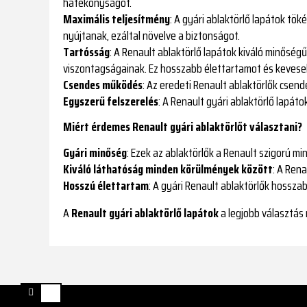
hatékonyságot.
Maximális teljesítmény
: A gyári ablaktörlő lapátok tö
nyújtanak, ezáltal növelve a biztonságot.
Tartósság
: A Renault ablaktörlő lapátok kiváló minősé
viszontagságainak. Ez hosszabb élettartamot és keveseb
Csendes működés
: Az eredeti Renault ablaktörlők csen
Egyszerű felszerelés
: A Renault gyári ablaktörlő lapáto
Miért érdemes Renault gyári ablaktörlőt választani?
Gyári minőség
: Ezek az ablaktörlők a Renault szigorú mi
Kiváló láthatóság minden körülmények között
: A Rena
Hosszú élettartam
: A gyári Renault ablaktörlők hossza
A
Renault gyári ablaktörlő lapátok
a legjobb választás 