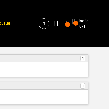
Kosár
OUTLET
0
0 Ft