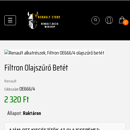
Váltás
☰
0
a
navigációhoz
Filtron Olajszűrő Betét
Renault
OE666/4
Cikkszám
2 320 Ft
Állapot:
Raktáron