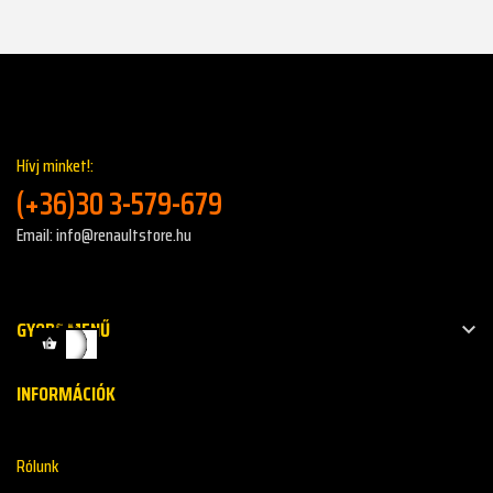
Hívj minket!:
(+36)30 3-579-679
Email: info@renaultstore.hu
GYORS MENŰ

INFORMÁCIÓK
Rólunk