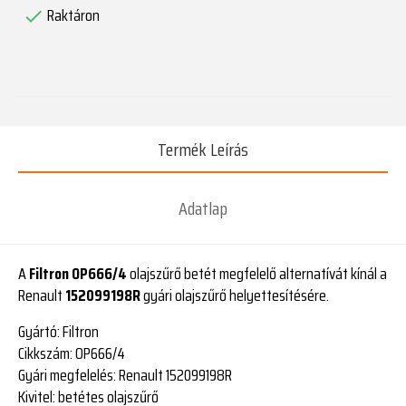
Raktáron

Termék Leírás
Adatlap
A
Filtron OP666/4
olajszűrő betét megfelelő alternatívát kínál a
Renault
152099198R
gyári olajszűrő helyettesítésére.
Gyártó:
Filtron
Cikkszám:
OP666/4
Gyári megfelelés:
Renault 152099198R
Kivitel:
betétes olajszűrő