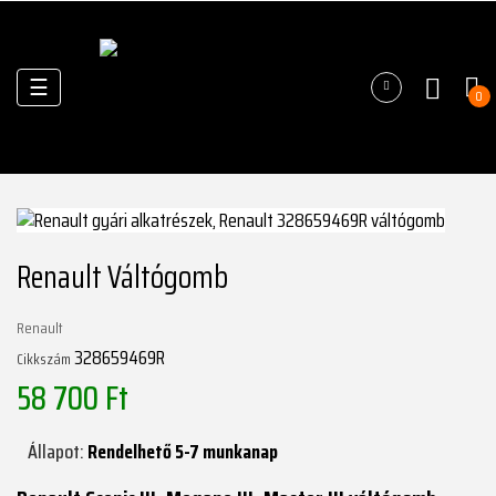
Váltás
☰
0
a
navigációhoz
Renault Váltógomb
Renault
328659469R
Cikkszám
58 700 Ft
Állapot:
Rendelhető 5-7 munkanap