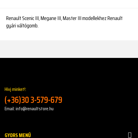
Renault Scenic III, Megane III, Master III modellekhez Renault
gyári váltógomb.
Hívj minket!:
(+36)30 3-579-679
Email: info@renaultstore.hu
GYORS MENŰ
