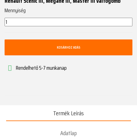
Renault Scenic III, Megane III, Master III váltógomb
Mennyiség
KOSÁRHOZ ADÁS
Rendelhető 5-7 munkanap

Termék Leírás
Adatlap