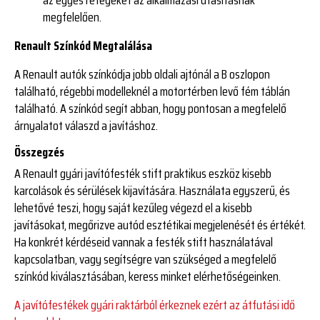
megfelelően.
Renault Színkód Megtalálása
A Renault autók színkódja jobb oldali ajtónál a B oszlopon
található, régebbi modelleknél a motortérben levő fém táblán
található. A színkód segít abban, hogy pontosan a megfelelő
árnyalatot válaszd a javításhoz.
Összegzés
A Renault gyári javítófesték stift praktikus eszköz kisebb
karcolások és sérülések kijavítására. Használata egyszerű, és
lehetővé teszi, hogy saját kezűleg végezd el a kisebb
javításokat, megőrizve autód esztétikai megjelenését és értékét.
Ha konkrét kérdéseid vannak a festék stift használatával
kapcsolatban, vagy segítségre van szükséged a megfelelő
színkód kiválasztásában, keress minket elérhetőségeinken.
A javítófestékek gyári raktárból érkeznek ezért az átfutási idő