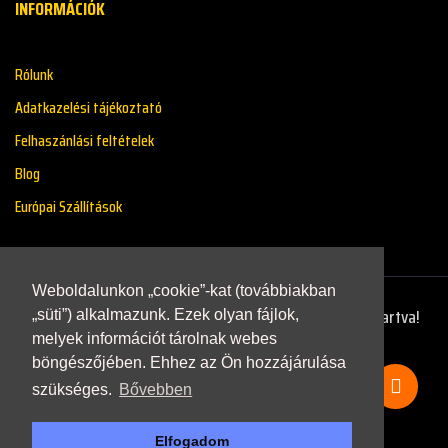
INFORMÁCIÓK
Rólunk
Adatkazelési tájékoztató
Felhaszánlási feltételek
Blog
Európai Szállítások
Weboldalunkon „cookie”-kat (továbbiakban
Copyright © 2021 - Renaultstore.hu - Minden Jog Fenntartva!
„süti”) alkalmazunk. Ezek olyan fájlok,
melyek információt tárolnak webes
böngészőjében. Ehhez az Ön hozzájárulása
szükséges.
Bővebben
Elfogadom