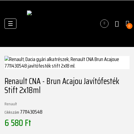
Váltás
☰
0
a
navigációhoz
Renault CNA - Brun Acajou Javítófesték
Stift 2x18ml
Renault
7711430548
Cikkszám
6 580 Ft