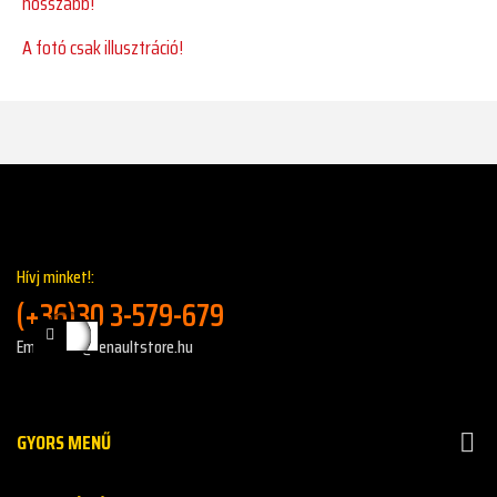
hosszabb!
A fotó csak illusztráció!
Hívj minket!:
(+36)30 3-579-679
Email: info@renaultstore.hu
GYORS MENŰ
