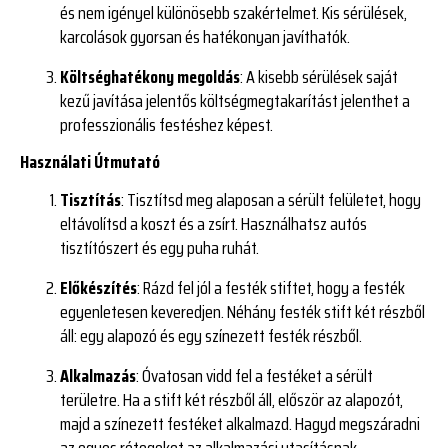
és nem igényel különösebb szakértelmet. Kis sérülések,
karcolások gyorsan és hatékonyan javíthatók.
Költséghatékony megoldás
: A kisebb sérülések saját
kezű javítása jelentős költségmegtakarítást jelenthet a
professzionális festéshez képest.
Használati Útmutató
Tisztítás
: Tisztítsd meg alaposan a sérült felületet, hogy
eltávolítsd a koszt és a zsírt. Használhatsz autós
tisztítószert és egy puha ruhát.
Előkészítés
: Rázd fel jól a festék stiftet, hogy a festék
egyenletesen keveredjen. Néhány festék stift két részből
áll: egy alapozó és egy színezett festék részből.
Alkalmazás
: Óvatosan vidd fel a festéket a sérült
területre. Ha a stift két részből áll, először az alapozót,
majd a színezett festéket alkalmazd. Hagyd megszáradni
az egyes rétegeket az alkalmazási utasításnak