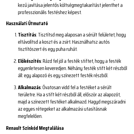
kezű javítása jelentős költségmegtakarítást jelenthet a
professzionális festéshez képest.
Használati Útmutató
Tisztítás
: Tisztítsd meg alaposan a sérült felületet, hogy
eltávolítsd a koszt és a zsírt. Használhatsz autós
tisztítószert és egy puha ruhát.
Előkészítés
: Rázd fel jól a festék stiftet, hogy a festék
egyenletesen keveredjen. Néhány festék stift két részből
áll: egy alapozó és egy színezett festék részből.
Alkalmazás
: Óvatosan vidd fel a festéket a sérült
területre. Ha a stift két részből áll, először az alapozót,
majd a színezett festéket alkalmazd. Hagyd megszáradni
az egyes rétegeket az alkalmazási utasításnak
megfelelően.
Renault Színkód Megtalálása