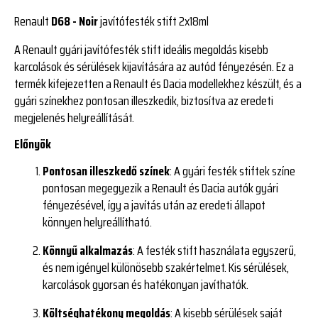
Renault
D68 - Noir
javítófesték stift 2x18ml
A Renault gyári javítófesték stift ideális megoldás kisebb
karcolások és sérülések kijavítására az autód fényezésén. Ez a
termék kifejezetten a Renault és Dacia modellekhez készült, és a
gyári színekhez pontosan illeszkedik, biztosítva az eredeti
megjelenés helyreállítását.
Előnyök
Pontosan illeszkedő színek
: A gyári festék stiftek színe
pontosan megegyezik a Renault
és Dacia
autók gyári
fényezésével, így a javítás után az eredeti állapot
könnyen helyreállítható.
Könnyű alkalmazás
: A festék stift használata egyszerű,
és nem igényel különösebb szakértelmet. Kis sérülések,
karcolások gyorsan és hatékonyan javíthatók.
Költséghatékony megoldás
: A kisebb sérülések saját