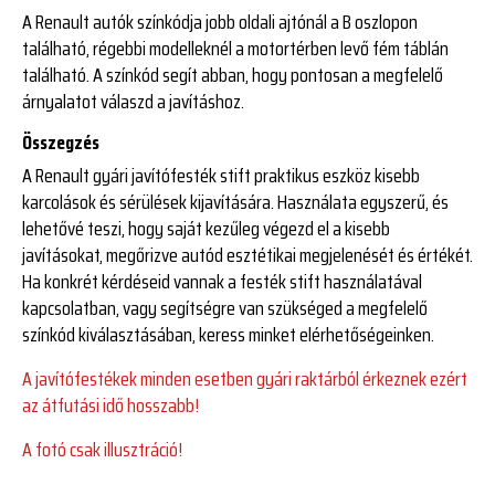
A Renault autók színkódja jobb oldali ajtónál a B oszlopon
található, régebbi modelleknél a motortérben levő fém táblán
található. A színkód segít abban, hogy pontosan a megfelelő
árnyalatot válaszd a javításhoz.
Összegzés
A Renault gyári javítófesték stift praktikus eszköz kisebb
karcolások és sérülések kijavítására. Használata egyszerű, és
lehetővé teszi, hogy saját kezűleg végezd el a kisebb
javításokat, megőrizve autód esztétikai megjelenését és értékét.
Ha konkrét kérdéseid vannak a festék stift használatával
kapcsolatban, vagy segítségre van szükséged a megfelelő
színkód kiválasztásában, keress minket elérhetőségeinken.
A javítófestékek minden esetben gyári raktárból érkeznek ezért
az átfutási idő hosszabb!
A fotó csak illusztráció!