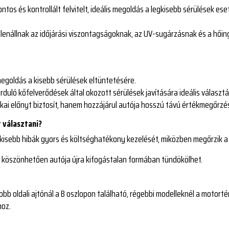
pontos és kontrollált felvitelt, ideális megoldás a legkisebb sérülések es
lenállnak az időjárási viszontagságoknak, az UV-sugárzásnak és a hőing
megoldás a kisebb sérülések eltüntetésére.
rduló kőfelverődések által okozott sérülések javítására ideális választá
ikai előnyt biztosít, hanem hozzájárul autója hosszú távú értékmegőrzé
t választani?
 a kisebb hibák gyors és költséghatékony kezelését, miközben megőrzik a
 köszönhetően autója újra kifogástalan formában tündökölhet.
bb oldali ajtónál a B oszlopon található, régebbi modelleknél a motorté
hoz.