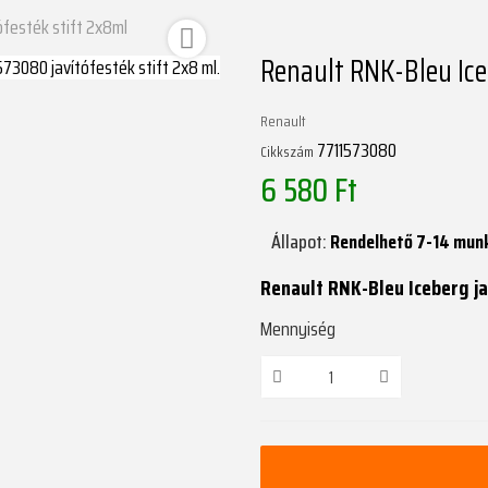
ófesték stift 2x8ml

Renault RNK-Bleu Ice
Renault
7711573080
Cikkszám
6 580 Ft
Állapot:
Rendelhető 7-14 mun
Renault RNK-Bleu Iceberg ja
Mennyiség