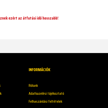
znek ezért az átfutási idő hosszabb!
INFORMÁCIÓK
k
Rólunk
k
Adatkazelési tájékoztató
Felhaszánlási feltételek