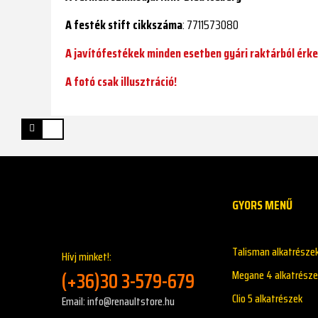
A festék stift cikkszáma
: 7711573080
A javítófestékek minden esetben gyári raktárból érke
A fotó csak illusztráció!
GYORS MENŰ
Talisman alkatrésze
Hívj minket!:
(+36)30 3-579-679
Megane 4 alkatrésze
Clio 5 alkatrészek
Email: info@renaultstore.hu