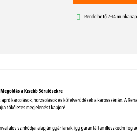
Rendelhető 7-14 munkanap

s Megoldás a Kisebb Sérülésekre
pró karcolások, horzsolások és kőfelverődések a karosszérián. A Renaul
újra tökéletes megjelenést kapjon!
 hivatalos színkódjai alapján gyártanak, így garantáltan illeszkedni fo