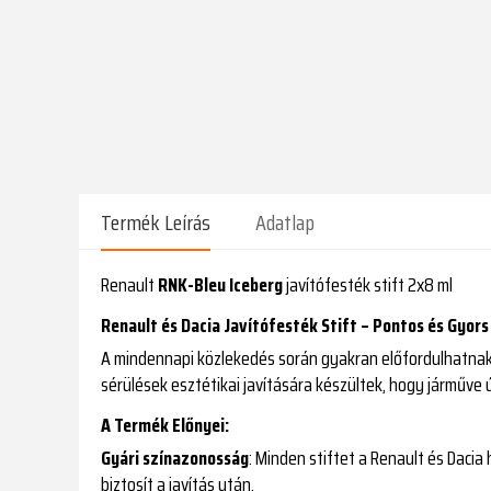
Termék Leírás
Adatlap
Renault
RNK-Bleu Iceberg
javítófesték stift 2x8 ml
Renault és Dacia Javítófesték Stift – Pontos és Gyor
A mindennapi közlekedés során gyakran előfordulhatnak a
sérülések esztétikai javítására készültek, hogy járműve 
A Termék Előnyei:
Gyári színazonosság
: Minden stiftet a Renault és Dacia
biztosít a javítás után.