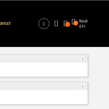
Kosár
OUTLET
0
0 Ft