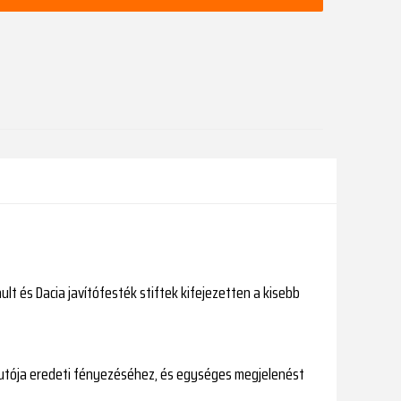
t és Dacia javítófesték stiftek kifejezetten a kisebb
g autója eredeti fényezéséhez, és egységes megjelenést