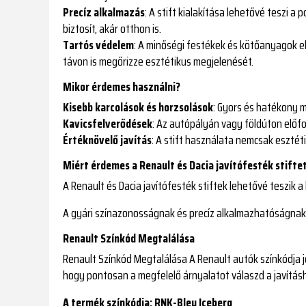
Precíz alkalmazás
: A stift kialakítása lehetővé teszi a 
biztosít, akár otthon is.
Tartós védelem
: A minőségi festékek és kötőanyagok el
távon is megőrizze esztétikus megjelenését.
Mikor érdemes használni?
Kisebb karcolások és horzsolások
: Gyors és hatékony 
Kavicsfelverődések
: Az autópályán vagy földúton előfo
Értéknövelő javítás
: A stift használata nemcsak esztét
Miért érdemes a Renault és Dacia javítófesték stifte
A Renault és Dacia javítófesték stiftek lehetővé teszik
A gyári színazonosságnak és precíz alkalmazhatóságnak
Renault Színkód Megtalálása
Renault Színkód Megtalálása A Renault autók színkódja jo
hogy pontosan a megfelelő árnyalatot válaszd a javítás
A termék színkódja: RNK-Bleu Iceberg