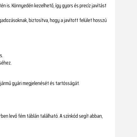
etén is. Könnyedén kezelhető, így gyors és precíz javítást
adozásoknak, biztosítva, hogy a javított felület hosszú
s.
séhez.
 jármű gyári megjelenését és tartósságát.
rben levő fém táblán található. A színkód segít abban,