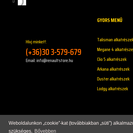
GYORS MENŰ
Talisman alkatrésze
Hívj minket!:
(+36)30 3-579-679
Megane 4 alkatrésze
Clio 5 alkatrészek
Email: info@renaultstore.hu
Arkana alkatrészek
Duster alkatrészek
Lodgy alkatrészek
Weboldalunkon „cookie”-kat (továbbiakban „süti”) alkalma
Copyright © 2021 - Renaultstore.hu - Minden Jog Fennta
szükséges.
Bővebben