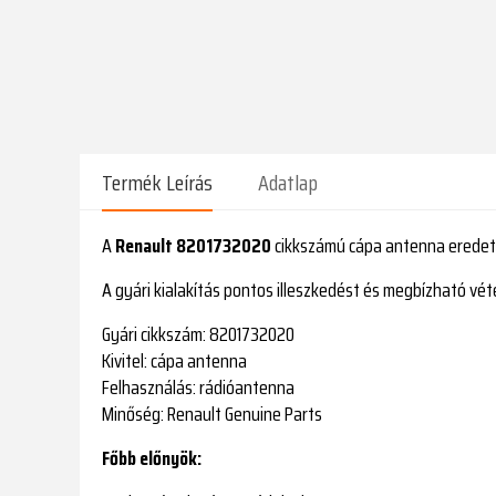
Termék Leírás
Adatlap
A
Renault 8201732020
cikkszámú cápa antenna eredeti 
A gyári kialakítás pontos illeszkedést és megbízható vét
Gyári cikkszám:
8201732020
Kivitel:
cápa antenna
Felhasználás:
rádióantenna
Minőség:
Renault Genuine Parts
Főbb előnyök: