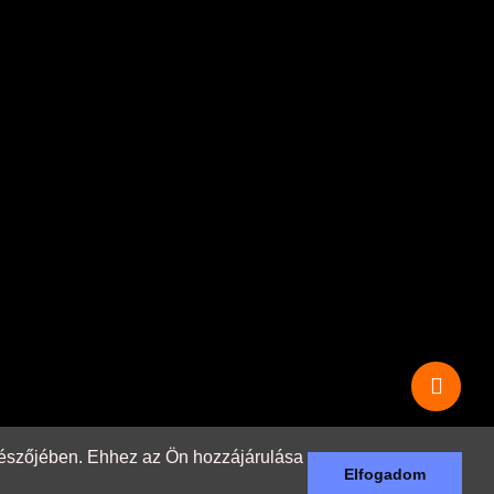
ngészőjében. Ehhez az Ön hozzájárulása
Elfogadom