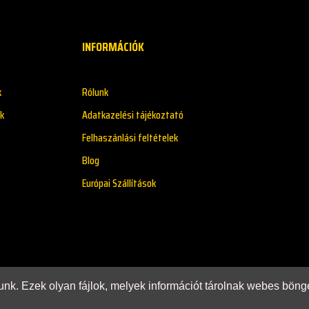
INFORMÁCIÓK
k
Rólunk
k
Adatkazelési tájékoztató
Felhaszánlási feltételek
Blog
Európai Szállítások
zunk. Ezek olyan fájlok, melyek információt tárolnak webes bö
rtva!