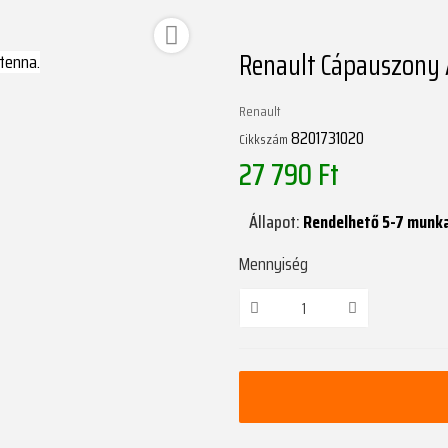

Renault Cápauszony
Renault
8201731020
Cikkszám
27 790 Ft
Állapot:
Rendelhető 5-7 munk
Mennyiség