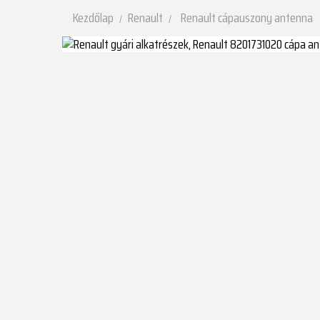
Kezdőlap
Renault
Renault cápauszony antenna