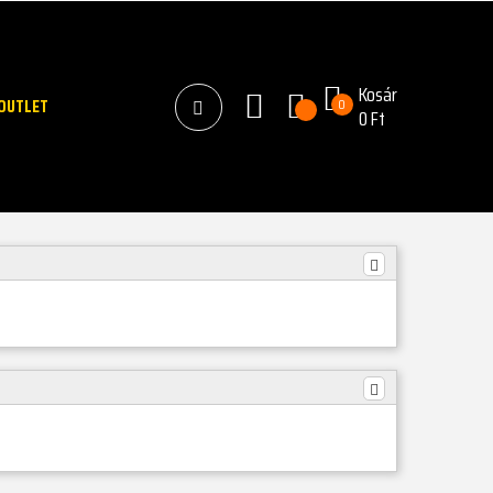
Kosár
OUTLET
0
0 Ft