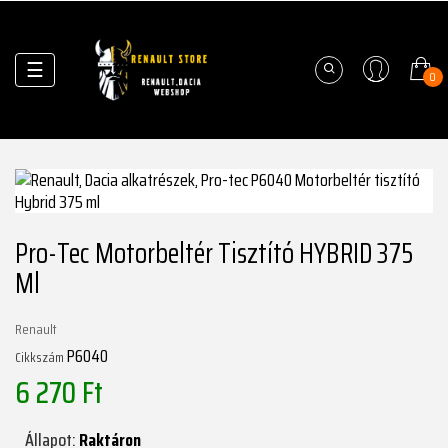
Váltás
☰
0
a
navigációhoz
Pro-Tec Motorbeltér Tisztító HYBRID 375
Ml
Renault
P6040
Cikkszám
6 270 Ft
Állapot:
Raktáron