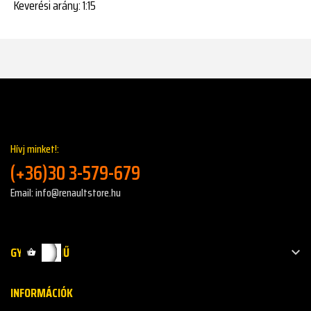
Keverési arány: 1:15
Hívj minket!:
(+36)30 3-579-679
Email: info@renaultstore.hu
GYORS MENŰ

INFORMÁCIÓK