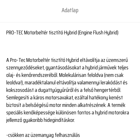
Adatlap
PRO-TEC Motorbeltér tisztító Hybrid (Engine Flush Hybrid)
A Pro-Tec Motorbeltér tisztító Hybrid eltávolítja az üzemszerű
szennyeződéseket, gyantásodásokat a hybrid járművek teljes
olaj- és kenőrendszeréből. Molekulárisan feloldva (nem csak
leoldva!), maradéktalanul eltávolítja valamennyi lerakódást és
kokszosodást a dugattyúgyűrűről és a felső hengertérből.
Semlegesíti a káros motorsavakat, ezáltal hatékony kenést
biztosít a belsőégésű motor minden alkatrészének. A termék
speciális kenőképessége különösen fontos a hybrid motorokra
jellemző gyakoribb hidegindításkor.
-csökken az üzemanyag felhasználás