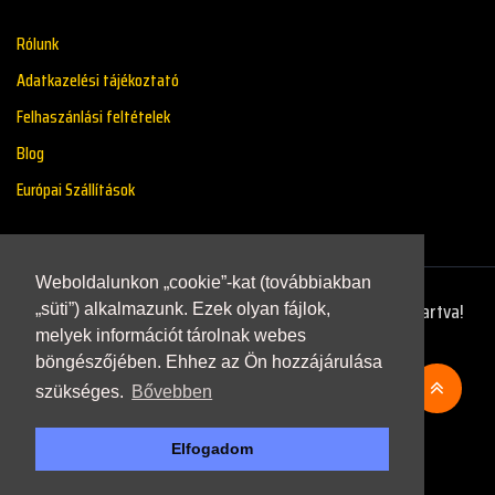
Rólunk
Adatkazelési tájékoztató
Felhaszánlási feltételek
Blog
Európai Szállítások
Weboldalunkon „cookie”-kat (továbbiakban
Copyright © 2021 - Renaultstore.hu - Minden Jog Fenntartva!
„süti”) alkalmazunk. Ezek olyan fájlok,
melyek információt tárolnak webes
böngészőjében. Ehhez az Ön hozzájárulása
szükséges.
Bővebben
Elfogadom