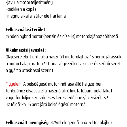
-javul a motorteljesítmény
-csökken a kopás
-megnő a katalizátor élettartama
Felhasználási terület:
minden hybrid motor (benzin és dízel is) motorolajához tölthető
Alkalmazási javaslat:
Olajcsere előtt öntsük a használt motorolajhoz. 15 percig járassuk
a motort alapjáraton.* Utána végezzük el az olaj- és szűrőcserét
a gyártó utasításai szerint.
Figyelem:
A belsőégésű motor indítása álló helyzetben,
funkcióhoz olvassa el a használati útmutatóban foglaltakat
vagy forduljon szerződéses kereskedőjéhez/szervizéhez!
Hatóidő: kb. 15 perc járó belső égésű motornál
Felhasznált mennyiség:
375ml elegendő max. 5 liter olajhoz.