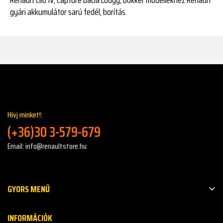
gyári akkumulátor sarú fedél, borítás.
Hívj minket!:
(+36)30 3-579-679
Email: info@renaultstore.hu
GYORS MENŰ

INFORMÁCIÓK