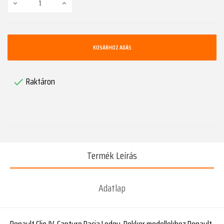
KOSÁRHOZ ADÁS
Raktáron

Termék Leírás
Adatlap
Renault Clio IV, Capture Dacia Lodgy, Dokker modellekhez Renault