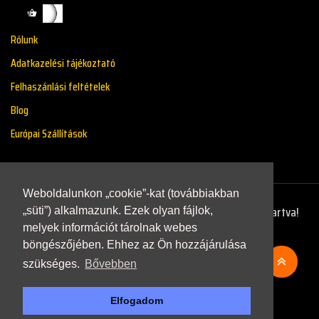
Rólunk
Adatkazelési tájékoztató
Felhaszánlási feltételek
Blog
Európai Szállítások
Weboldalunkon „cookie”-kat (továbbiakban
Copyright © 2021 - Renaultstore.hu - Minden Jog Fenntartva!
„süti”) alkalmazunk. Ezek olyan fájlok,
melyek információt tárolnak webes
böngészőjében. Ehhez az Ön hozzájárulása
szükséges.
Bővebben
Elfogadom