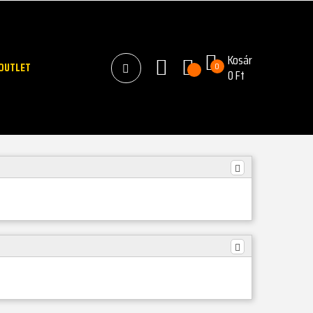
Kosár
OUTLET
0
0 Ft