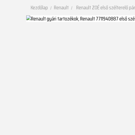
Kezdőlap
Renault
Renault ZOÉ első szélterelő pá