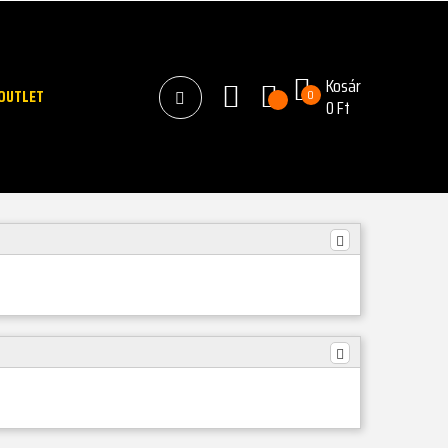
Kosár
OUTLET
0
0 Ft