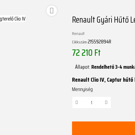

Renault Gyári Hűtő L
Renault
215592894R
Cikkszám
72 210 Ft
Állapot:
Rendelhető 3-4 munk
Renault Clio IV, Captur hűtő
Mennyiség