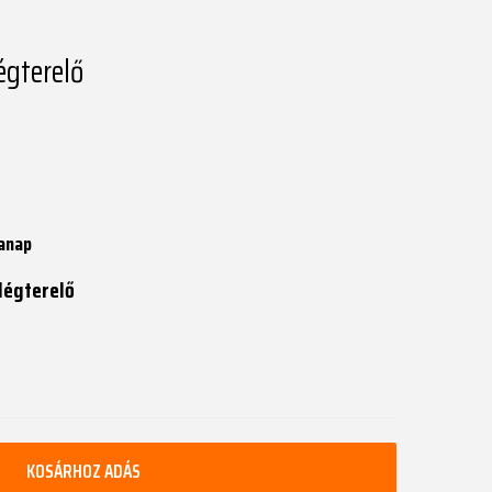
égterelő
anap
 légterelő
KOSÁRHOZ ADÁS