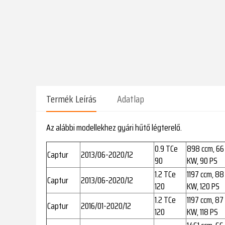
Termék Leírás
Adatlap
Az alábbi modellekhez gyári hűtő légterelő.
0.9 TCe
898 ccm, 66
Captur
2013/06-2020/12
90
KW, 90 PS
1.2 TCe
1197 ccm, 88
Captur
2013/06-2020/12
120
KW, 120 PS
1.2 TCe
1197 ccm, 87
Captur
2016/01-2020/12
120
KW, 118 PS