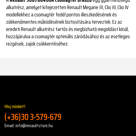
alkatrész, amelyet kifejezetten Renault Megane III, Clio III, Clio IV
modellekhez a csomagtér fedél pontos illeszkedésének és
zökkenőmentes működésének biztosítására terveztek. Ez az
eredeti Renault alkatrész tartós és megbízható megoldást kínál,
hozzájárulva a csomagtér optimális záródásához és az esetleges
rezgések, zajok csökkentéséhez.
Hívj minket!:
(+36)30 3-579-679
Email: info@renaultstore.hu