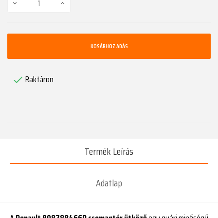
KOSÁRHOZ ADÁS
Raktáron

Termék Leírás
Adatlap
A
Renault 908788466R csomagtér ütköző
egy gyári minőségű