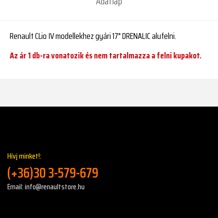
Adatlap
Renault CLio IV modellekhez gyári 17" DRENALIC alufelni.
Az ár 1 db-ra vonatozik és nem tartalmazza a felni kupakot.
Hívj minket!:
(+36)30 3-579-679
Email: info@renaultstore.hu