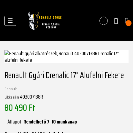
Váltás
☰
0
a
navigációhoz
Renault Gyári Drenalic 17" Alufelni Fekete
Renault
403007138R
Cikkszám
80 490 Ft
Állapot:
Rendelhető 7-10 munkanap