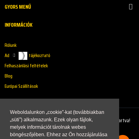
GYORS MENŰ

INFORMÁCIÓK
Rólunk
Adatkazelési tájékoztató
Felhaszánlási feltételek
Blog
Európai Szállítások
Weboldalunkon „cookie”-kat (továbbiakban
Copyright © 2021 - Renaultstore.hu - Minden Jog Fenntartva!
„süti”) alkalmazunk. Ezek olyan fájlok,
melyek információt tárolnak webes
böngészőjében. Ehhez az Ön hozzájárulása