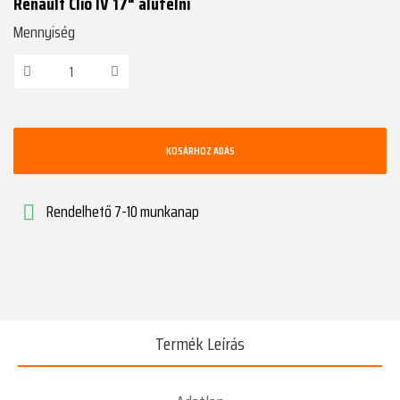
Renault Clio IV 17" alufelni
Mennyiség
KOSÁRHOZ ADÁS
Rendelhető 7-10 munkanap

Termék Leírás