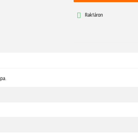
Raktáron

mpa.