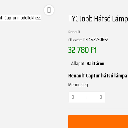

TYC Jobb Hátsó Lámp
Renault
11-14427-06-2
Cikkszám
32 780 Ft
Állapot:
Raktáron
Renault Captur hátsó lámpa
Mennyiség