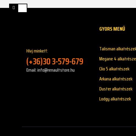
GYORS MENŰ
Talisman alkatrésze
Hívj minket!:
(+36)30 3-579-679
Megane 4 alkatrésze
Clio 5 alkatrészek
Email: info@renaultstore.hu
Arkana alkatrészek
Duster alkatrészek
Lodgy alkatrészek