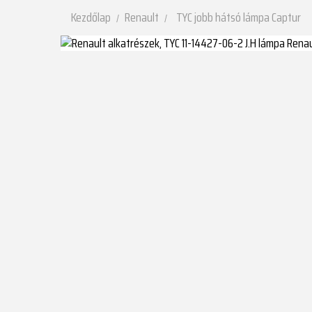
Kezdőlap
Renault
TYC jobb hátsó lámpa Captur