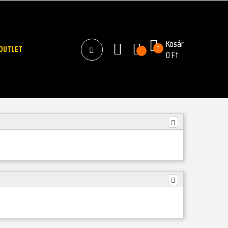
Kosár
OUTLET
0
0 Ft