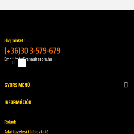
Hívj minket!:
(+36)30 3-579-679
Email: info@renaultstore.hu
GYORS MENŰ

INFORMÁCIÓK
Rólunk
Adatkazelési tájékoztató