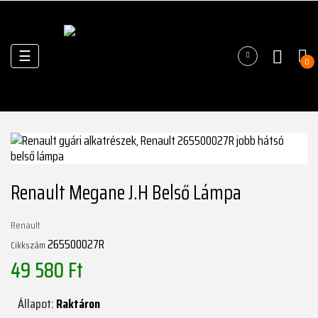
Váltás
☰
0
a
navigációhoz
Renault Megane J.H Belső Lámpa
Renault
265500027R
Cikkszám
49 580 Ft
Állapot:
Raktáron