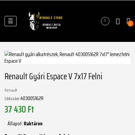
Váltás
☰
0
a
navigációhoz
Renault Gyári Espace V 7x17 Felni
Renault
403005162R
Cikkszám
37 430 Ft
Állapot:
Raktáron