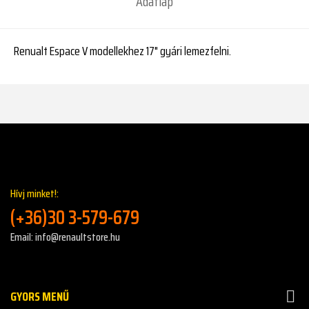
Adatlap
Renualt Espace V modellekhez 17" gyári lemezfelni.
Hívj minket!:
(+36)30 3-579-679
Email: info@renaultstore.hu
GYORS MENŰ
