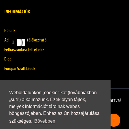
INFORMÁCIÓK
Rólunk
Adatkazelési tájékoztató
Felhaszánlási feltételek
Blog
Európai Szállítások
Weboldalunkon „cookie”-kat (továbbiakban
Copyright © 2021 - Renaultstore.hu - Minden Jog Fenntartva!
„süti”) alkalmazunk. Ezek olyan fájlok,
melyek információt tárolnak webes
böngészőjében. Ehhez az Ön hozzájárulása
szükséges.
Bővebben