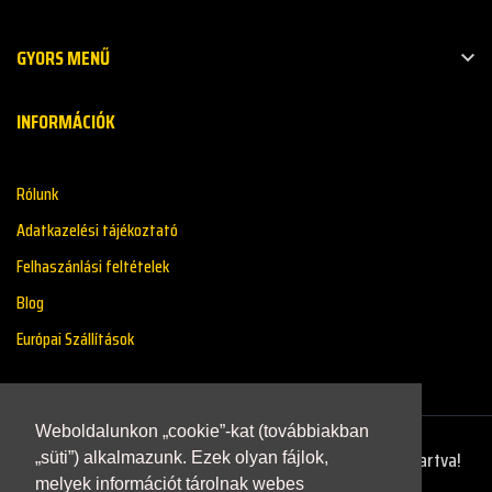
GYORS MENŰ

INFORMÁCIÓK
Rólunk
Adatkazelési tájékoztató
Felhaszánlási feltételek
Blog
Európai Szállítások
Weboldalunkon „cookie”-kat (továbbiakban
Copyright © 2021 - Renaultstore.hu - Minden Jog Fenntartva!
„süti”) alkalmazunk. Ezek olyan fájlok,
melyek információt tárolnak webes