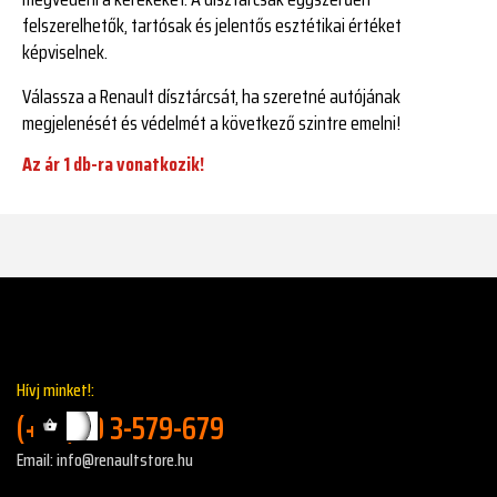
felszerelhetők, tartósak és jelentős esztétikai értéket
képviselnek.
Válassza a Renault dísztárcsát, ha szeretné autójának
megjelenését és védelmét a következő szintre emelni!
Az ár 1 db-ra vonatkozik!
Hívj minket!:
(+36)30 3-579-679
Email: info@renaultstore.hu