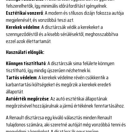
felszerelhetők, így minimális időráfordítást igényelnek.
Esztétikai vonzerő
: A modern és stílusos dizájn fokozza autója
megjelenését, és vonzóbbá teszi azt.
Kerekek védelme
: A dísztárcsák védik a kerekeket a
szennyeződéstől és a kisebb sérülésektől, meghosszabbítva
ezzel azok élettartamát.
Használati előnyök:
Könnyen tisztítható
: A dísztárcsák sima felülete könnyen
tisztítható, így mindig újszerűen nézhetnek ki.
Tartós védelem
: A kerekek védelme révén csökkentik a
karbantartási költségeket és megőrzik a kerekek eredeti
állapotát.
Autóérték megőrzése
: Az autó esztétikai állapotának
megőrzésével hozzájárulnak a jármű értékének fenntartásához.
A Renault dísztárcsa egy kiváló választás minden Renault
tulajdonos számára, aki szeretné autóját még vonzóbbá tenni és
megvédeni a kerekeket. A dísztárcsák egyszerűen