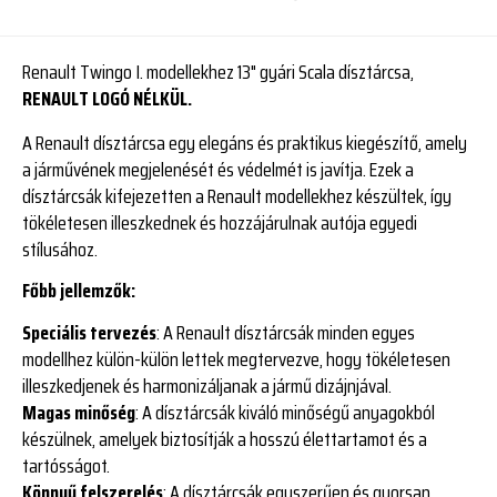
Renault Twingo I. modellekhez 13" gyári Scala dísztárcsa,
RENAULT LOGÓ NÉLKÜL.
A Renault dísztárcsa egy elegáns és praktikus kiegészítő, amely
a járművének megjelenését és védelmét is javítja. Ezek a
dísztárcsák kifejezetten a Renault modellekhez készültek, így
tökéletesen illeszkednek és hozzájárulnak autója egyedi
stílusához.
Főbb jellemzők:
Speciális tervezés
: A Renault dísztárcsák minden egyes
modellhez külön-külön lettek megtervezve, hogy tökéletesen
illeszkedjenek és harmonizáljanak a jármű dizájnjával.
Magas minőség
: A dísztárcsák kiváló minőségű anyagokból
készülnek, amelyek biztosítják a hosszú élettartamot és a
tartósságot.
Könnyű felszerelés
: A dísztárcsák egyszerűen és gyorsan