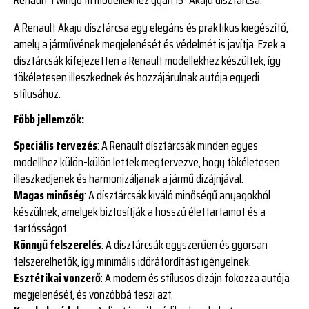
A Renault Akaju dísztárcsa egy elegáns és praktikus kiegészítő,
amely a járművének megjelenését és védelmét is javítja. Ezek a
dísztárcsák kifejezetten a Renault modellekhez készültek, így
tökéletesen illeszkednek és hozzájárulnak autója egyedi
stílusához.
Főbb jellemzők:
Speciális tervezés
: A Renault dísztárcsák minden egyes
modellhez külön-külön lettek megtervezve, hogy tökéletesen
illeszkedjenek és harmonizáljanak a jármű dizájnjával.
Magas minőség
: A dísztárcsák kiváló minőségű anyagokból
készülnek, amelyek biztosítják a hosszú élettartamot és a
tartósságot.
Könnyű felszerelés
: A dísztárcsák egyszerűen és gyorsan
felszerelhetők, így minimális időráfordítást igényelnek.
Esztétikai vonzerő
: A modern és stílusos dizájn fokozza autója
megjelenését, és vonzóbbá teszi azt.