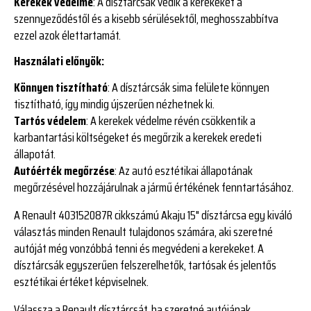
Kerekek védelme
: A dísztárcsák védik a kerekeket a
szennyeződéstől és a kisebb sérülésektől, meghosszabbítva
ezzel azok élettartamát.
Használati előnyök:
Könnyen tisztítható
: A dísztárcsák sima felülete könnyen
tisztítható, így mindig újszerűen nézhetnek ki.
Tartós védelem
: A kerekek védelme révén csökkentik a
karbantartási költségeket és megőrzik a kerekek eredeti
állapotát.
Autóérték megőrzése
: Az autó esztétikai állapotának
megőrzésével hozzájárulnak a jármű értékének fenntartásához.
A Renault 403152087R cikkszámú Akaju 15" dísztárcsa egy kiváló
választás minden Renault tulajdonos számára, aki szeretné
autóját még vonzóbbá tenni és megvédeni a kerekeket. A
dísztárcsák egyszerűen felszerelhetők, tartósak és jelentős
esztétikai értéket képviselnek.
Válassza a Renault dísztárcsát, ha szeretné autójának