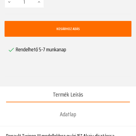
KOSÁRHOZ ADÁS
Rendelhető 5-7 munkanap

Termék Leírás
Adatlap
Renault Twingo III modellekhez gyári 15" Akaju dísztárcsa.