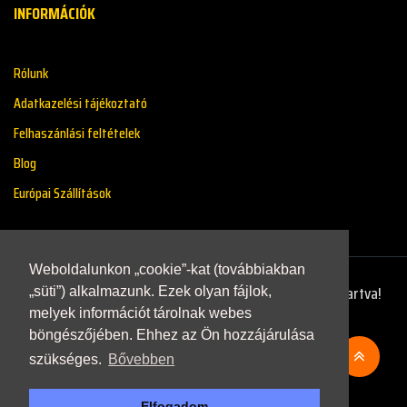
INFORMÁCIÓK
Rólunk
Adatkazelési tájékoztató
Felhaszánlási feltételek
Blog
Európai Szállítások
Weboldalunkon „cookie”-kat (továbbiakban
Copyright © 2021 - Renaultstore.hu - Minden Jog Fenntartva!
„süti”) alkalmazunk. Ezek olyan fájlok,
melyek információt tárolnak webes
böngészőjében. Ehhez az Ön hozzájárulása
szükséges.
Bővebben
Elfogadom