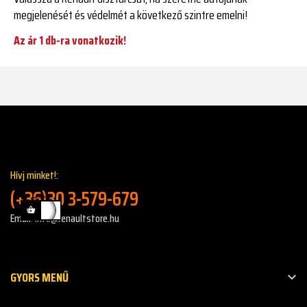
megjelenését és védelmét a következő szintre emelni!
Az ár 1 db-ra vonatkozik!
Hívj minket!:
(+36)30 3-579-679
Email: info@renaultstore.hu
GYORS MENŰ
