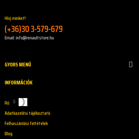
Hívj minket!:
(+36)30 3-579-679
Email: info@renaultstore.hu
GYORS MENŰ

INFORMÁCIÓK
Rólunk
Adatkazelési tájékoztató
Felhaszánlási feltételek
Blog