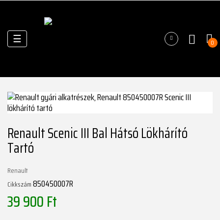
Váltás
☰
0
a
navigációhoz
Renault Scenic III Bal Hátsó Lökhárító
Tartó
Renault
850450007R
Cikkszám
39 900 Ft