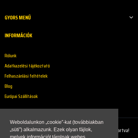
GYORS MENŰ

INFORMÁCIÓK
Rólunk
Adatkazelési tájékoztató
Felhaszánlási feltételek
Blog
Európai Szállítások
Weboldalunkon „cookie”-kat (továbbiakban
Copyright © 2021 - Renaultstore.hu - Minden Jog Fenntartva!
„süti”) alkalmazunk. Ezek olyan fájlok,
melyek információt tárolnak webes