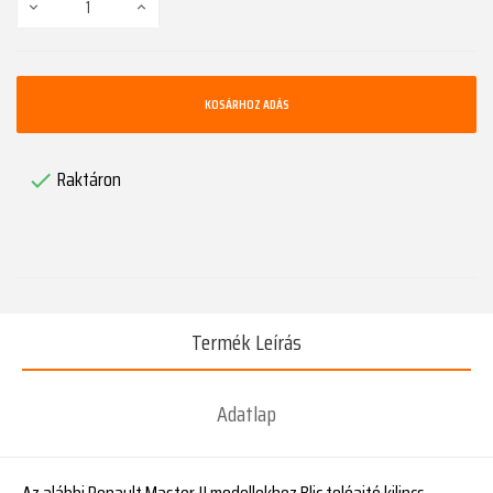
KOSÁRHOZ ADÁS
Raktáron

Termék Leírás
Adatlap
Az alábbi Renault Master II modellekhez Blic tolóajtó kilincs