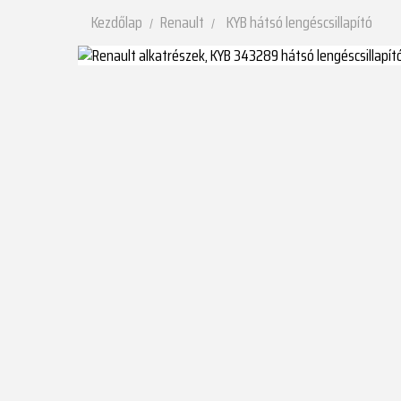
Kezdőlap
Renault
KYB hátsó lengéscsillapító