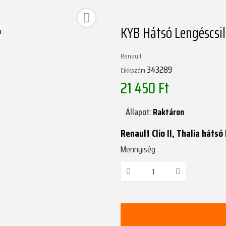

KYB Hátsó Lengéscsil
Renault
343289
Cikkszám
21 450 Ft
Állapot:
Raktáron
Renault Clio II, Thalia hátsó
Mennyiség