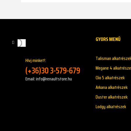
GYORS MENŰ
Talisman alkatrésze
Hívj minket!:
(+36)30 3-579-679
Megane 4 alkatrésze
Clio 5 alkatrészek
Email: info@renaultstore.hu
Arkana alkatrészek
Duster alkatrészek
Lodgy alkatrészek