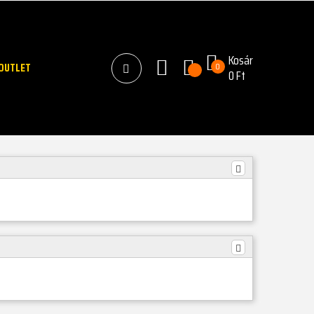
Kosár
OUTLET
0
0 Ft