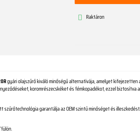
Raktáron

20R
gyári olajszűrő kiváló minőségű alternatívája, amelyet kifejezetten
ennyeződéseket, koromrészecskéket és fémkopadékot, ezzel biztosítva 
tt szűrőtechnológia garantálja az OEM szintű minőséget és illeszkedést.
fülön.