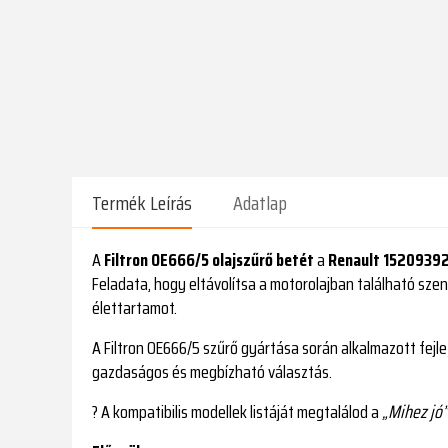
Termék Leírás
Adatlap
A
Filtron OE666/5 olajszűrő betét
a
Renault 1520939
Feladata, hogy eltávolítsa a motorolajban található sz
élettartamot.
A Filtron OE666/5 szűrő gyártása során alkalmazott fejle
gazdaságos és megbízható választás.
? A kompatibilis modellek listáját megtalálod a
„Mihez jó”