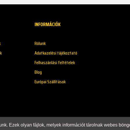
INFORMÁCIÓK
k
Rólunk
k
Adatkazelési tájékoztató
Felhaszánlási feltételek
Blog
Európai Szállítások
zunk. Ezek olyan fájlok, melyek információt tárolnak webes bö
rtva!