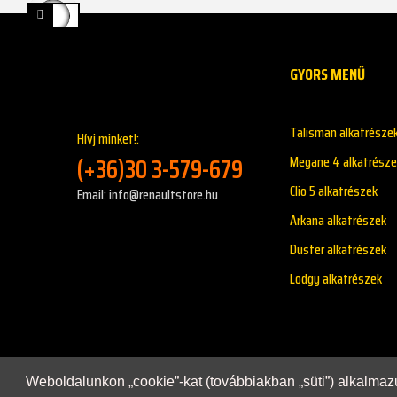
GYORS MENŰ
Talisman alkatrésze
Hívj minket!:
(+36)30 3-579-679
Megane 4 alkatrésze
Clio 5 alkatrészek
Email: info@renaultstore.hu
Arkana alkatrészek
Duster alkatrészek
Lodgy alkatrészek
Weboldalunkon „cookie”-kat (továbbiakban „süti”) alkalma
Copyright © 2021 - Renaultstore.hu - Minden Jog Fennta