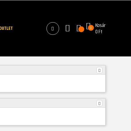
Kosár
OUTLET
0
0 Ft