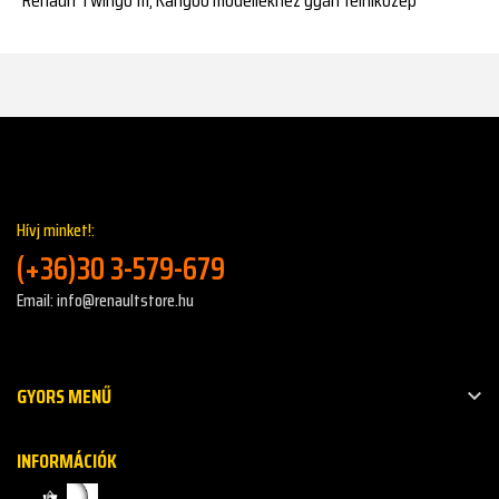
Hívj minket!:
(+36)30 3-579-679
Email: info@renaultstore.hu
GYORS MENŰ

INFORMÁCIÓK