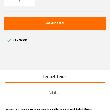
KOSÁRHOZ ADÁS
Raktáron

Termék Leírás
Adatlap
Renault Twingo III, Kangoo modellekhez gyári felniközép