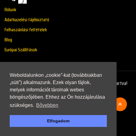
Rólunk
Adatkazelési tájékoztató
Felhaszánlási feltételek
Blog
Európai Szállítások
Weboldalunkon „cookie”-kat (továbbiakban
Copyright © 2021 - Renaultstore.hu - Minden Jog Fenntartva!
„süti”) alkalmazunk. Ezek olyan fájlok,
melyek információt tárolnak webes
böngészőjében. Ehhez az Ön hozzájárulása
szükséges.
Bővebben
Elfogadom