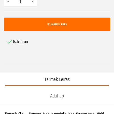
KOSÁRHOZ ADÁS
Raktáron

Termék Leírás
Adatlap
Renault Clio III, Kangoo, Modus modellekhez Akusan ablaktörlő